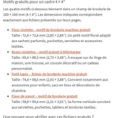
Motifs gratuits pour un cadre 4 × 4″
Les quatre motifs ci-dessous tiennent dans un champ de broderie de
100 × 100 mm (4 × 4″). Les dimensions indiquées correspondent
exactement aux fichiers présentés sur leurs pages.
Fleur violette – motif de broderie machine gratuit
Taille : 72,4 × 73,4 mm (2,85 × 2,89″). Un petit motif floral adapté
aux sachets parfumés, pochettes, serviettes et accessoires
textiles.
Roses violettes – motif gratuit à télécharger
Taille : 69,4 × 88,3 mm (2,73 × 3,48″). À essayer sur du linge de
maison, une trousse, un coussin décoratif ou un cadeau
personnalisé.
Petit lapin – fichier de broderie machine gratuit
Taille : 74,4 × 98,6 mm (2,93 × 3,88″). Convient notamment aux
accessoires pour enfants, sacs en tissu et décorations de
chambre.
Fleur de pavot – motif de broderie gratuit
Taille : 58,8 × 99,4 mm (2,31 × 3,91″). Sa forme verticale convient
aux serviettes, pochettes, tabliers et bordures textiles.
Que pouvez-vous vérifier avec ces fichiers gratuits ?