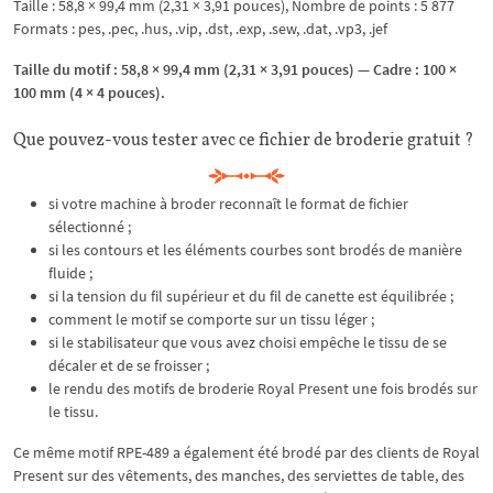
Taille : 58,8 × 99,4 mm (2,31 × 3,91 pouces), Nombre de points : 5 877
Formats : pes, .pec, .hus, .vip, .dst, .exp, .sew, .dat, .vp3, .jef
Taille du motif : 58,8 × 99,4 mm (2,31 × 3,91 pouces) — Cadre : 100 ×
100 mm (4 × 4 pouces).
Que pouvez-vous tester avec ce fichier de broderie gratuit ?
si votre machine à broder reconnaît le format de fichier
sélectionné ;
si les contours et les éléments courbes sont brodés de manière
fluide ;
si la tension du fil supérieur et du fil de canette est équilibrée ;
comment le motif se comporte sur un tissu léger ;
si le stabilisateur que vous avez choisi empêche le tissu de se
décaler et de se froisser ;
le rendu des motifs de broderie Royal Present une fois brodés sur
le tissu.
Ce même motif RPE-489 a également été brodé par des clients de Royal
Present sur des vêtements, des manches, des serviettes de table, des