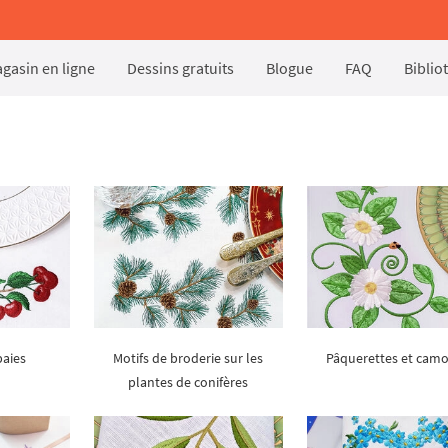
gasin en ligne
Dessins gratuits
Blogue
FAQ
Biblio
baies
Motifs de broderie sur les
Pâquerettes et camo
plantes de conifères