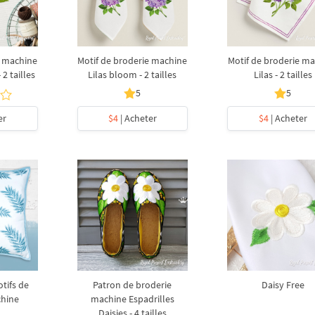
e machine
Motif de broderie machine
Motif de broderie m
 2 tailles
Lilas bloom - 2 tailles
Lilas - 2 tailles
5
5
er
$4
| Acheter
$4
| Acheter
tifs de
Patron de broderie
Daisy Free
chine
machine Espadrilles
Daisies - 4 tailles