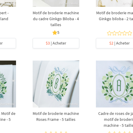
ert -
Motif de broderie machine
Motif de broderie m
Gland
du cadre Ginkgo Biloba - 4
Ginkgo biloba - 2 ta
tailles
5
er
$3
| Acheter
$2
| Acheter
 Motif de
Motif de broderie machine
Cadre de roses de j
ne - 5
Roses Frame - 5 tailles
motif de broder
machine - 5 taill