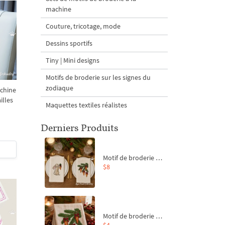
machine
Couture, tricotage, mode
Dessins sportifs
Tiny | Mini designs
Motifs de broderie sur les signes du
zodiaque
achine
illes
Maquettes textiles réalistes
Derniers Produits
Motif de broderie machine Branche de sapin et carottes - 4 tailles
$8
Motif de broderie machine Branche de sapin et carottes - 4 tailles
$4