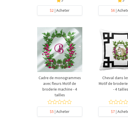
$2
| Acheter
$6
| Achet
Cadre de monogrammes
Cheval dans les
avec fleurs Motif de
Motif de broderi
broderie machine - 4
- 4 taille
tailles
$5
| Acheter
$7
| Achet