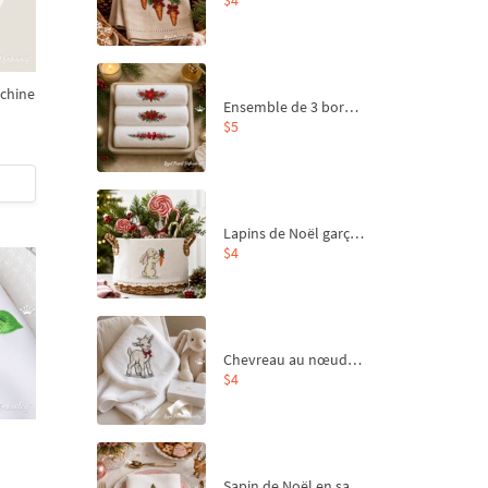
achine
Ensemble de 3 bordures de Noël pour broderie machine
$5
Lapins de Noël garçon et fille - 4 tailles
$4
Chevreau au nœud rouge – broderie machine, 4 tailles
$4
Sapin de Noël en sac aux carottes Motif de broderie à la machine - 4 tailles