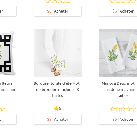
er
$6
| Acheter
$6
| Acheter
 fleurs
Bordure florale d'été Motif
Mimosa Deux motif
e machine
de broderie machine - 3
broderie machine 
s
tailles
tailles
5
er
$5
| Acheter
$5
| Acheter