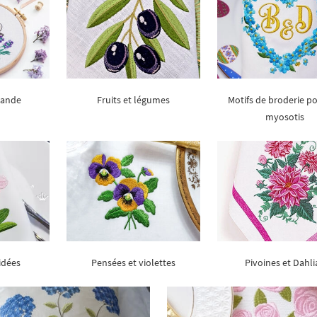
avande
Fruits et légumes
Motifs de broderie po
myosotis
idées
Pensées et violettes
Pivoines et Dahli