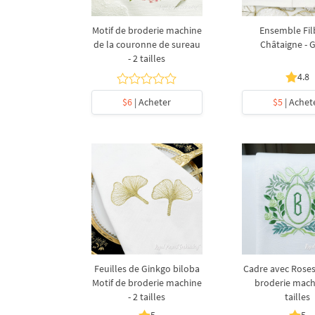
Motif de broderie machine
Ensemble Filb
de la couronne de sureau
Châtaigne - 
- 2 tailles
4.8
$6
| Acheter
$5
| Achet
Feuilles de Ginkgo biloba
Cadre avec Roses
Motif de broderie machine
broderie machi
- 2 tailles
tailles
5
5