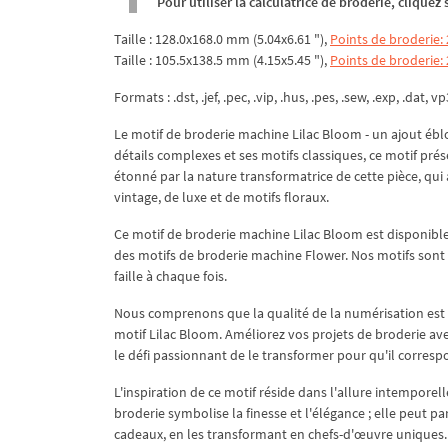
Pour utiliser la calculatrice de broderie, clique
Taille : 128.0x168.0 mm (5.04x6.61 "),
Points de broderie:
Taille : 105.5x138.5 mm (4.15x5.45 "),
Points de broderie:
Formats : .dst, .jef, .pec, .vip, .hus, .pes, .sew, .exp, .dat, vp
Le motif de broderie machine Lilac Bloom - un ajout éblo
détails complexes et ses motifs classiques, ce motif pré
étonné par la nature transformatrice de cette pièce, qui
vintage, de luxe et de motifs floraux.
Ce motif de broderie machine Lilac Bloom est disponible
des motifs de broderie machine Flower. Nos motifs sont fa
faille à chaque fois.
Nous comprenons que la qualité de la numérisation est 
motif Lilac Bloom. Améliorez vos projets de broderie ave
le défi passionnant de le transformer pour qu'il corresp
L'inspiration de ce motif réside dans l'allure intemporel
broderie symbolise la finesse et l'élégance ; elle peut 
cadeaux, en les transformant en chefs-d'œuvre uniques.