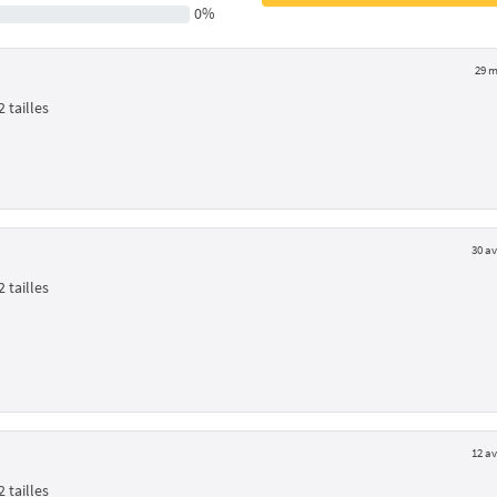
0%
29 m
 tailles
30 av
 tailles
12 av
 tailles