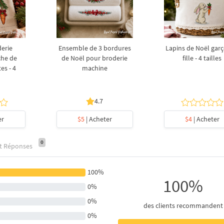
derie
Ensemble de 3 bordures
Lapins de Noël garç
che de
de Noël pour broderie
fille - 4 tailles
es - 4
machine
4.7
er
$5
| Acheter
$4
| Acheter
0
et Réponses
100%
100%
0%
0%
des clients recommandent
0%