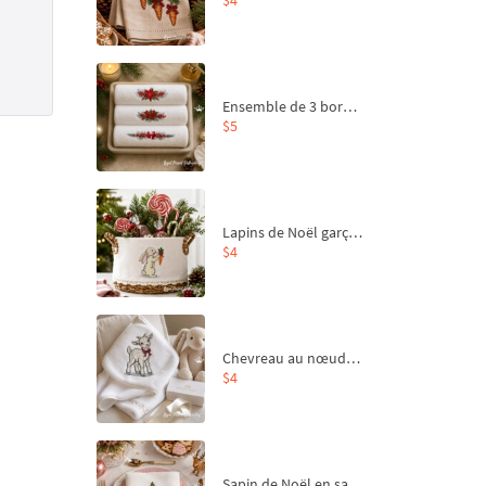
Ensemble de 3 bordures de Noël pour broderie machine
$5
Lapins de Noël garçon et fille - 4 tailles
$4
Chevreau au nœud rouge – broderie machine, 4 tailles
$4
Sapin de Noël en sac aux carottes Motif de broderie à la machine - 4 tailles