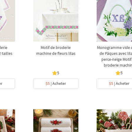
derie
Motif de broderie
Monogramme vide 
 tailles
machine de fleurs lilas
de Pâques avec lila
perce-neige Motif
broderie machi
5
5
er
$5
| Acheter
$5
| Acheter