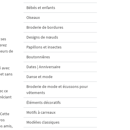
Bébés et enfants
Oiseaux
Broderie de bordures
Designs de nœuds
 ses
erez
Papillons et insectes
teurs de
Boutonnières
Dates | Anniversaire
é avec
 et sans
Danse et mode
Broderie de mode et écussons pour
ec ce
vêtements
réciant
Éléments décoratifs
Motifs à carreaux
 Cette
vos
Modèles classiques
os amis,