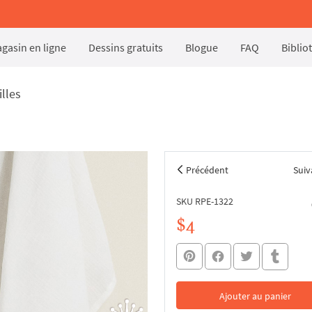
gasin en ligne
Dessins gratuits
Blogue
FAQ
Biblio
illes
Précédent
Suiv
SKU RPE-1322
$4
Ajouter au panier