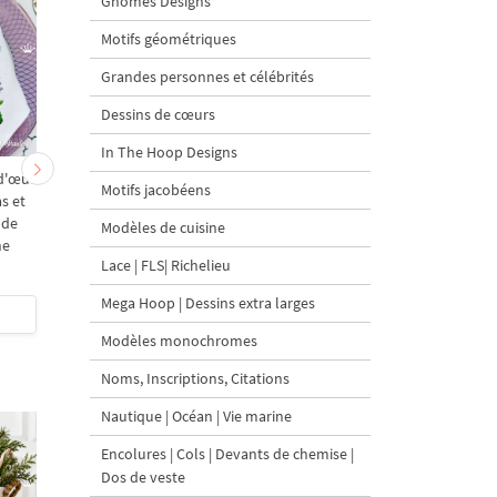
Gnomes Designs
Motifs géométriques
Grandes personnes et célébrités
Dessins de cœurs
In The Hoop Designs
d'œuf
Motif de broderie
Motif de broderie
Motifs jacobéens
s et
machine Branche de lilas
machine Lilas bloom -
 de
- 2 tailles
tailles
Modèles de cuisine
ne
Lace | FLS| Richelieu
5
Mega Hoop | Dessins extra larges
$4
| Acheter
$4
| Acheter
Modèles monochromes
Noms, Inscriptions, Citations
Nautique | Océan | Vie marine
Encolures | Cols | Devants de chemise |
Dos de veste