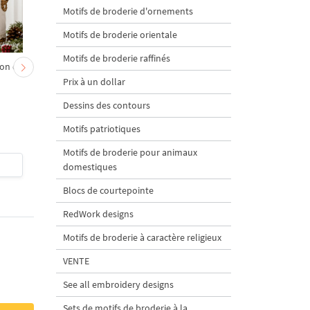
Motifs de broderie d'ornements
Motifs de broderie orientale
Motifs de broderie raffinés
on et
Chevreau au nœud rouge
Sapin de Noël en sac a
– broderie machine, 4
carottes Motif de
Prix à un dollar
tailles
broderie à la machine 
Dessins des contours
tailles
Motifs patriotiques
Motifs de broderie pour animaux
$4
| Acheter
$4
| Acheter
domestiques
Blocs de courtepointe
RedWork designs
Motifs de broderie à caractère religieux
VENTE
See all embroidery designs
Sets de motifs de broderie à la