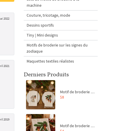
machine
Couture, tricotage, mode
ai 2022
Dessins sportifs
Tiny | Mini designs
Motifs de broderie sur les signes du
zodiaque
Maquettes textiles réalistes
ril 2021
Derniers Produits
Motif de broderie machine Branche de sapin et carottes - 4 tailles
$8
ril 2019
Motif de broderie machine Branche de sapin et carottes - 4 tailles
$4