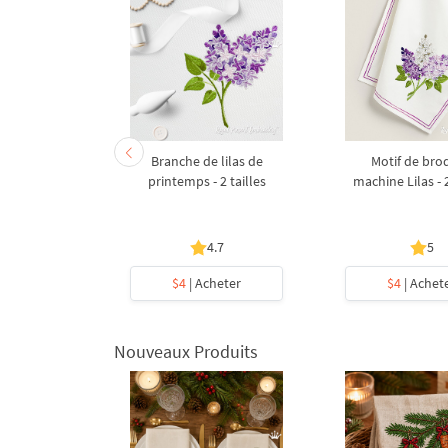
broderie
Branche de lilas de
Motif de bro
en Mallow -
printemps - 2 tailles
machine Lilas - 2
les
4.7
5
heter
$4
| Acheter
$4
| Achet
Nouveaux Produits