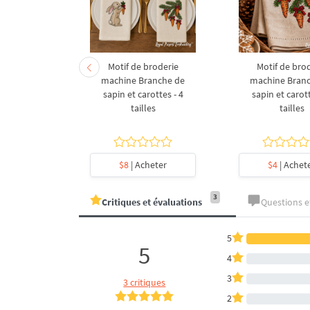
derie à la
Motif de broderie
Motif de bro
coration de
machine Branche de
machine Bran
l en forme
sapin et carottes - 4
sapin et carott
- 4 tailles
tailles
tailles
heter
$8
| Acheter
$4
| Achet
3
Critiques et évaluations
Questions 
5
5
4
3
3 critiques
2