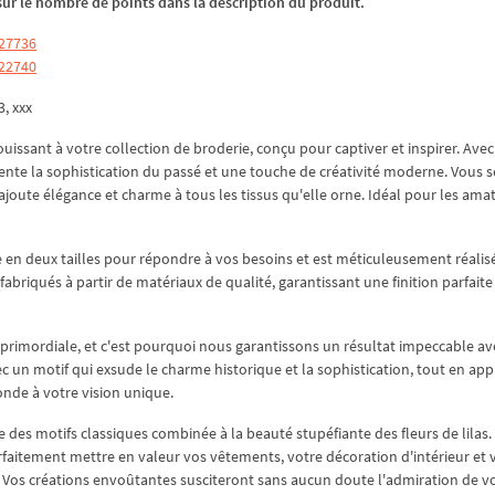
z sur le nombre de points dans la description du produit.
 27736
 22740
3, xxx
uissant à votre collection de broderie, conçu pour captiver et inspirer. Avec
sente la sophistication du passé et une touche de créativité moderne. Vous s
 ajoute élégance et charme à tous les tissus qu'elle orne. Idéal pour les ama
 en deux tailles pour répondre à vos besoins et est méticuleusement réalis
briqués à partir de matériaux de qualité, garantissant une finition parfaite
primordiale, et c'est pourquoi nous garantissons un résultat impeccable av
c un motif qui exsude le charme historique et la sophistication, tout en app
onde à votre vision unique.
le des motifs classiques combinée à la beauté stupéfiante des fleurs de lilas.
parfaitement mettre en valeur vos vêtements, votre décoration d'intérieur et 
 Vos créations envoûtantes susciteront sans aucun doute l'admiration de v