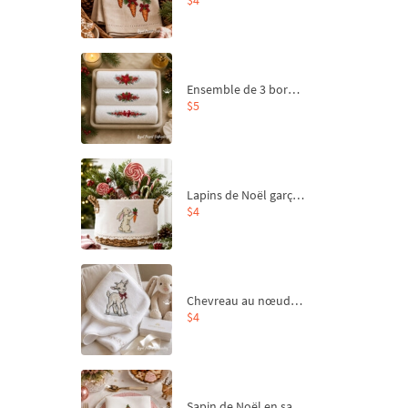
Ensemble de 3 bordures de Noël pour broderie machine
$5
Lapins de Noël garçon et fille - 4 tailles
$4
Chevreau au nœud rouge – broderie machine, 4 tailles
$4
Sapin de Noël en sac aux carottes Motif de broderie à la machine - 4 tailles