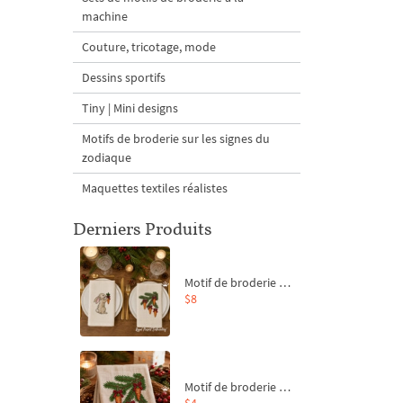
machine
Couture, tricotage, mode
Dessins sportifs
Tiny | Mini designs
Motifs de broderie sur les signes du
zodiaque
Maquettes textiles réalistes
Derniers Produits
Motif de broderie machine Branche de sapin et carottes - 4 tailles
$8
Motif de broderie machine Branche de sapin et carottes - 4 tailles
$4