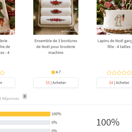
derie
Ensemble de 3 bordures
Lapins de Noël garç
che de
de Noël pour broderie
fille - 4 tailles
es - 4
machine
4.7
er
$5
| Acheter
$4
| Acheter
0
et Réponses
100%
100%
0%
0%