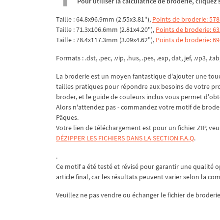
Pour utiliser la calculatrice de broderie, clique
Taille : 64.8x96.9mm (2.55x3.81"),
Points de broderie: 578
Taille : 71.3x106.6mm (2.81x4.20"),
Points de broderie: 6
Taille : 78.4x117.3mm (3.09x4.62"),
Points de broderie: 6
Formats : .dst, .pec, .vip, .hus, .pes, .exp, dat, jef, .vp3, .tab
La broderie est un moyen fantastique d'ajouter une touch
tailles pratiques pour répondre aux besoins de votre pro
broder, et le guide de couleurs inclus vous permet d'obt
Alors n'attendez pas - commandez votre motif de broder
Pâques.
Votre lien de téléchargement est pour un fichier ZIP, veu
DÉZIPPER LES FICHIERS DANS LA SECTION F.A.Q
.
.
Ce motif a été testé et révisé pour garantir une qualité o
article final, car les résultats peuvent varier selon la co
Veuillez ne pas vendre ou échanger le fichier de broderie