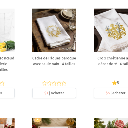
vec nœud
Cadre de Pâques baroque
Croix chrétienne 
derie
avec saule nain - 4 tailles
décor doré - 4 tai
illes
5
er
$1
| Acheter
$5
| Acheter