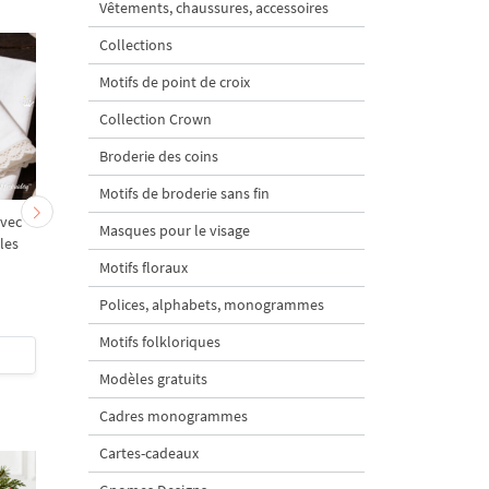
Vêtements, chaussures, accessoires
Collections
Motifs de point de croix
Collection Crown
Broderie des coins
Motifs de broderie sans fin
avec
Croix chrétienne avec
Croix de Pâques ave
Masques pour le visage
lles
décor doré - 4 tailles
jonquilles - 3 tailles
Motifs floraux
Polices, alphabets, monogrammes
Motifs folkloriques
$5
| Acheter
$4
| Acheter
Modèles gratuits
Cadres monogrammes
Cartes-cadeaux