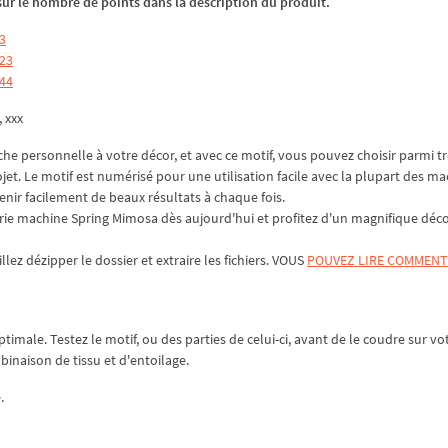
z sur le nombre de points dans la description du produit.
3
323
944
, xxx
e personnelle à votre décor, et avec ce motif, vous pouvez choisir parmi tr
jet. Le motif est numérisé pour une utilisation facile avec la plupart des ma
enir facilement de beaux résultats à chaque fois.
ie machine Spring Mimosa dès aujourd'hui et profitez d'un magnifique déc
illez
dézipper
le dossier et extraire les fichiers. VOUS
POUVEZ LIRE COMMENT
ptimale. Testez le motif, ou des parties de celui-ci, avant de le coudre sur vo
mbinaison de tissu et d'entoilage.
.