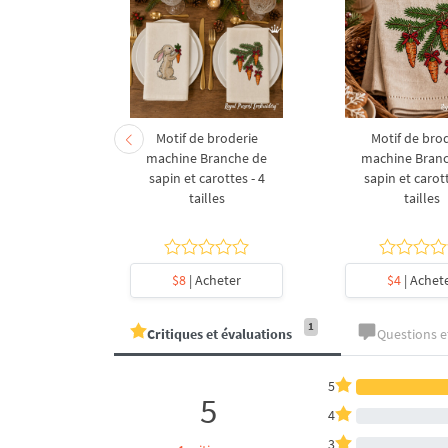
derie à la
Motif de broderie
Motif de bro
coration de
machine Branche de
machine Bran
l en forme
sapin et carottes - 4
sapin et carott
- 4 tailles
tailles
tailles
heter
$8
| Acheter
$4
| Achet
1
Critiques et évaluations
Questions 
5
5
4
3