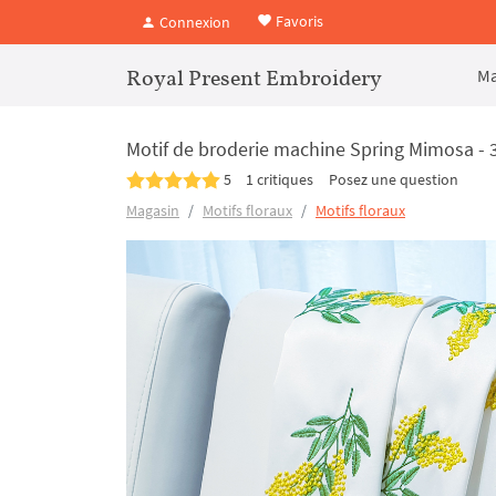
Favoris
Connexion
Royal Present Embroidery
Ma
Motif de broderie machine Spring Mimosa - 3 
5
1 critiques
Posez une question
Magasin
Motifs floraux
Motifs floraux