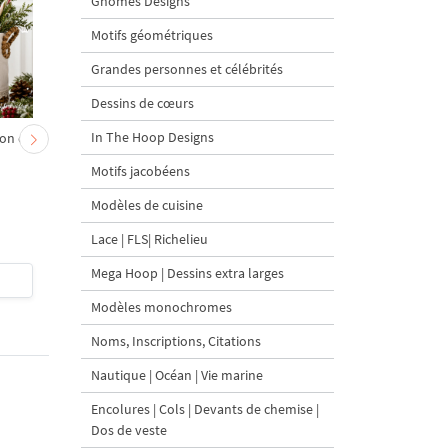
Gnomes Designs
Motifs géométriques
Grandes personnes et célébrités
Dessins de cœurs
In The Hoop Designs
on et
Chevreau au nœud rouge
Sapin de Noël en sac a
– broderie machine, 4
carottes Motif de
Motifs jacobéens
tailles
broderie à la machine 
tailles
Modèles de cuisine
Lace | FLS| Richelieu
Mega Hoop | Dessins extra larges
$4
| Acheter
$4
| Acheter
Modèles monochromes
Noms, Inscriptions, Citations
Nautique | Océan | Vie marine
Encolures | Cols | Devants de chemise |
Dos de veste