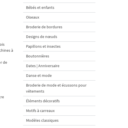
Bébés et enfants
Oiseaux
Broderie de bordures
Designs de nœuds
ois
Papillons et insectes
chines à
Boutonnières
or de
Dates | Anniversaire
Danse et mode
Broderie de mode et écussons pour
vêtements
tre
Éléments décoratifs
Motifs à carreaux
Modèles classiques