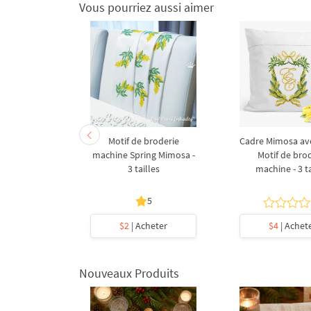
Vous pourriez aussi aimer
ues sur un
Motif de broderie
Cadre Mimosa a
e broderie
machine Spring Mimosa -
Motif de bro
 tailles
3 tailles
machine - 3 ta
5
heter
$2
| Acheter
$4
| Achet
Nouveaux Produits