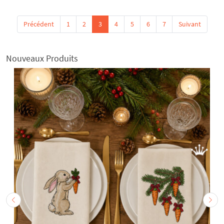
Précédent
1
2
3
4
5
6
7
Suivant
Nouveaux Produits