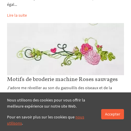
égal...
Lire la suite
Motifs de broderie machine Roses sauvages
J'adore me réveiller au son du gazouillis des oiseaux et de la
redolence sensationnelle des roses sauvages en fleurs dans mon
jardin - n'a jamais dit aucun citadin. Oui, la vie dans les grandes
Nous utilisons des cookies pour vous offrir la
villes n...
meilleure expérience sur notre site Web.
Accepter
Lire la suite
Pour en savoir plus sur les cookies que
nous
utilisons
.