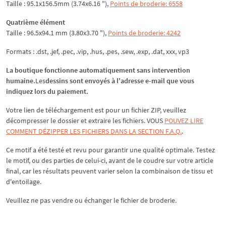
Taille : 95.1x156.5mm (3.74x6.16 "),
Points de broderie: 6558
Quatrième élément
Taille : 96.5x94.1 mm (3.80x3.70 "),
Points de broderie: 4242
Formats : .dst, .jef, .pec, .vip, .hus, .pes, .sew, .exp, .dat, xxx, vp3
La boutique fonctionne automatiquement sans intervention
humaine.
Les
dessins sont envoyés à l'adresse e-mail que vous
indiquez lors du paiement.
Votre lien de téléchargement est pour un fichier ZIP, veuillez
décompresser
le dossier et extraire les fichiers. VOUS
POUVEZ LIRE
COMMENT DÉZIPPER LES FICHIERS DANS LA SECTION F.A.Q.
.
Ce motif a été testé et revu pour garantir une qualité optimale. Testez
le motif, ou des parties de celui-ci, avant de le coudre sur votre article
final, car les résultats peuvent varier selon la combinaison de tissu et
d'entoilage.
Veuillez ne pas vendre ou échanger le fichier de broderie.