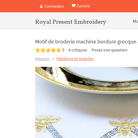
Favoris
Connexion
Royal Present Embroidery
Ma
Motif de broderie machine bordure grecque 
5
4 critiques
Posez une question
Magasin
Papillons et insectes