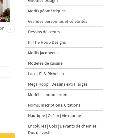
Gnomes Designs
Motifs géométriques
Grandes personnes et célébrités
on et
Chevreau au nœud rouge
Sapin de Noël en sac a
Dessins de cœurs
– broderie machine, 4
carottes Motif de
tailles
broderie à la machine 
In The Hoop Designs
tailles
Motifs jacobéens
Modèles de cuisine
$4
| Acheter
$4
| Acheter
Lace | FLS| Richelieu
Mega Hoop | Dessins extra larges
Modèles monochromes
Noms, Inscriptions, Citations
Nautique | Océan | Vie marine
Encolures | Cols | Devants de chemise |
Dos de veste