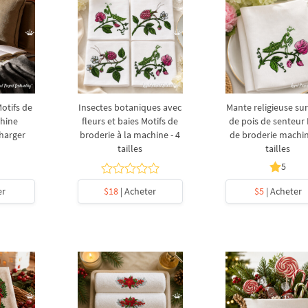
otifs de
Insectes botaniques avec
Mante religieuse sur
chine
fleurs et baies Motifs de
de pois de senteur 
charger
broderie à la machine - 4
de broderie machin
tailles
tailles
5
er
$18
| Acheter
$5
| Acheter