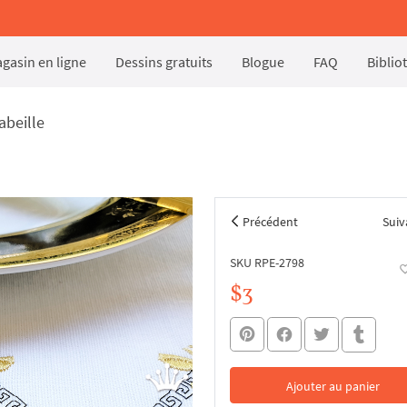
gasin en ligne
Dessins gratuits
Blogue
FAQ
Biblio
abeille
Précédent
Suiv
SKU RPE-2798
$3
Ajouter au panier