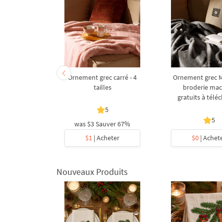
le d'abeille
Ornement grec carré - 4
Ornement grec M
broderie
tailles
broderie ma
ine
gratuits à télé
5
5
5
was
$3
Sauver 67%
heter
$1
| Acheter
$0
| Achet
Nouveaux Produits