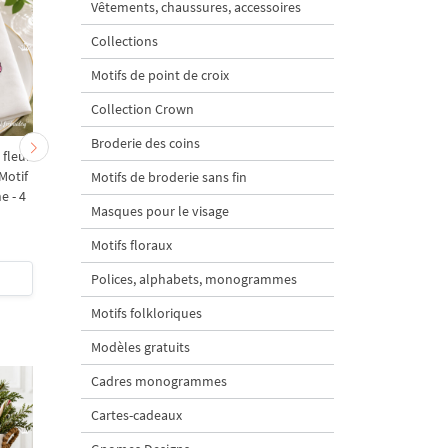
Vêtements, chaussures, accessoires
Collections
Motifs de point de croix
Collection Crown
Broderie des coins
 fleur
Coléoptère avec baies
Motif de broderie
Motif
Motif de broderie
machine "Charançon 
Motifs de broderie sans fin
e - 4
machine - 4 tailles
la framboise" - 4 taill
Masques pour le visage
Motifs floraux
$5
| Acheter
$5
| Acheter
Polices, alphabets, monogrammes
Motifs folkloriques
Modèles gratuits
Cadres monogrammes
Cartes-cadeaux