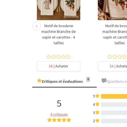
derie à la
Motif de broderie
Motif de bro
coration de
machine Branche de
machine Bran
l en forme
sapin et carottes - 4
sapin et carott
- 4 tailles
tailles
tailles
heter
$8
| Acheter
$4
| Achet
4
Critiques et évaluations
Questions 
5
5
4
3
4 critiques
2