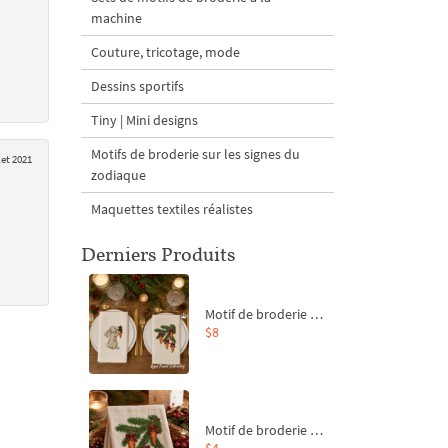
machine
Couture, tricotage, mode
Dessins sportifs
Tiny | Mini designs
Motifs de broderie sur les signes du
let 2021
zodiaque
Maquettes textiles réalistes
Derniers Produits
Motif de broderie machine Branche de sapin et carottes - 4 tailles
$8
Motif de broderie machine Branche de sapin et carottes - 4 tailles
$4