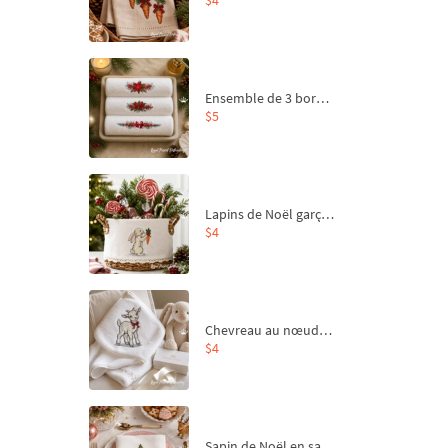
Ensemble de 3 bordures de Noël pour broderie machine
$5
Lapins de Noël garçon et fille - 4 tailles
$4
Chevreau au nœud rouge – broderie machine, 4 tailles
$4
Sapin de Noël en sac aux carottes Motif de broderie à la machine - 4 tailles