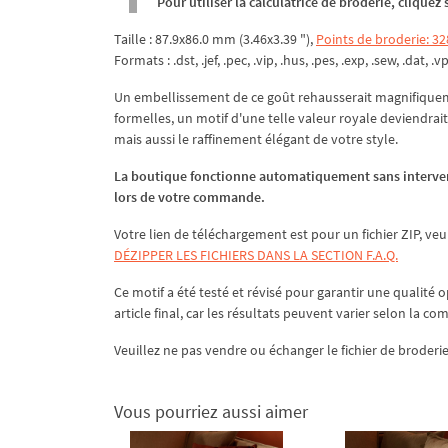
Pour utiliser la calculatrice de broderie, clique
Taille : 87.9x86.0 mm (3.46x3.39 "),
Points de broderie: 32
Formats : .dst, .jef, .pec, .vip, .hus, .pes, .exp, .sew, .dat, .v
Un embellissement de ce goût rehausserait magnifiquemen
formelles, un motif d'une telle valeur royale deviendra
mais aussi le raffinement élégant de votre style.
La boutique fonctionne automatiquement sans interven
lors de votre commande.
Votre lien de téléchargement est pour un fichier ZIP, veu
DÉZIPPER LES FICHIERS DANS LA SECTION F.A.Q.
Ce motif a été testé et révisé pour garantir une qualité o
article final, car les résultats peuvent varier selon la co
Veuillez ne pas vendre ou échanger le fichier de broderie
Vous pourriez aussi aimer