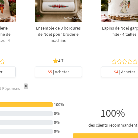
derie
Ensemble de 3 bordures
Lapins de Noël garç
che de
de Noël pour broderie
fille - 4 tailles
es - 4
machine
4.7
er
$5
| Acheter
$4
| Acheter
0
et Réponses
100%
100%
0%
0%
des clients recommandent
0%