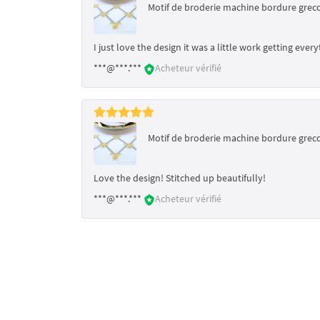
Motif de broderie machine bordure grecq
I just love the design it was a little work getting ev
***@***.***
Acheteur vérifié
Motif de broderie machine bordure grecq
Love the design! Stitched up beautifully!
***@***.***
Acheteur vérifié