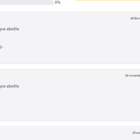
0%
28 févr
ue abeille
y.
16 novemb
ue abeille
25 ao