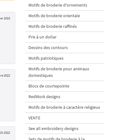
Motifs de broderie d'ornements
Motifs de broderie orientale
ier 2023
Motifs de broderie raffinés
Prix à un dollar
Dessins des contours
Motifs patriotiques
Motifs de broderie pour animaux
domestiques
re 2022
Blocs de courtepointe
RedWork designs
Motifs de broderie à caractère religieux
VENTE
See all embroidery designs
ût 2022
Sets de motifs de broderie à la