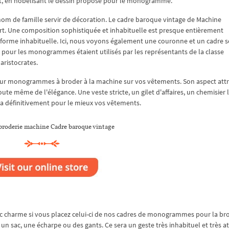
ment, en nobélisant le dessin proposé pour le monogramme.
nom de famille servir de décoration. Le cadre baroque vintage de Machine
art. Une composition sophistiquée et inhabituelle est presque entièrement
rme inhabituelle. Ici, nous voyons également une couronne et un cadre s
s pour les monogrammes étaient utilisés par les représentants de la classe
aristocrates.
our monogrammes à broder à la machine sur vos vêtements. Son aspect att
te même de l'élégance. Une veste stricte, un gilet d'affaires, un chemisier 
ra définitivement pour le mieux vos vêtements.
broderie machine Cadre baroque vintage
 charme si vous placez celui-ci de nos cadres de monogrammes pour la br
un sac, une écharpe ou des gants. Ce sera un geste très inhabituel et très a