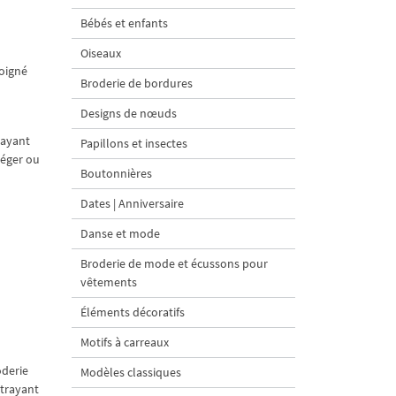
Bébés et enfants
Oiseaux
oigné
Broderie de bordures
Designs de nœuds
rayant
Papillons et insectes
léger ou
Boutonnières
Dates | Anniversaire
Danse et mode
Broderie de mode et écussons pour
vêtements
Éléments décoratifs
Motifs à carreaux
oderie
Modèles classiques
ttrayant