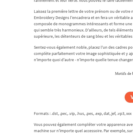
raffinement et leur fierté. Vous pouvez le faire facile
Laissez la première lettre de votre prénom ou de votre 
Embroidery Designs l'encadrera et en fera un véritable 
composée de monogrammes intéressants et forme une fo
qui semble très harmonieux. D'ailleurs, de tels élément
supérieure, les détenteurs de sang bleu et les véritables 
Sentez-vous également noble, placez l'un des cadres p
complète parfaitement votre image sophistiquée et y ajou
n'importe quoi d'autre - n'importe quelle tenue change
Motifs de 
Formats : .dst, .pec, .vip, .hus, .pes, .exp, dat, jef, .vp3, xxx
Vous pouvez également compléter votre apparence avec
machine sur n'importe quel accessoire. Par exemple, sur 