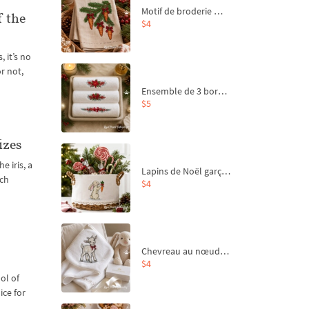
Motif de broderie machine Branche de sapin et carottes - 4 tailles
f the
$4
 it’s no
r not,
Ensemble de 3 bordures de Noël pour broderie machine
$5
izes
e iris, a
Lapins de Noël garçon et fille - 4 tailles
uch
$4
Chevreau au nœud rouge – broderie machine, 4 tailles
$4
ol of
ice for