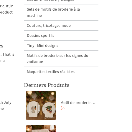
c. It, in
Sets de motifs de broderie à la
 product
machine
Couture, tricotage, mode
Dessins sportifs
es
Tiny | Mini designs
 That is
Motifs de broderie sur les signes du
r a
zodiaque
Maquettes textiles réalistes
Derniers Produits
th July
Motif de broderie machine Branche de sapin et carottes - 4 tailles
$8
the