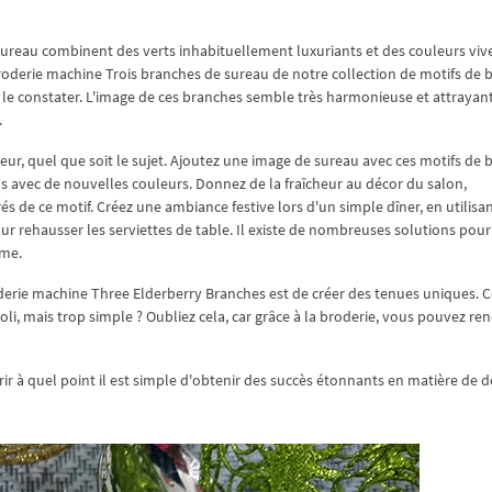
sureau combinent des verts inhabituellement luxuriants et des couleurs viv
de broderie machine Trois branches de sureau de notre collection de motifs de 
e constater. L'image de ces branches semble très harmonieuse et attrayant
.
ieur, quel que soit le sujet. Ajoutez une image de sureau avec ces motifs de 
ins avec de nouvelles couleurs. Donnez de la fraîcheur au décor du salon,
 de ce motif. Créez une ambiance festive lors d'un simple dîner, en utilisan
r rehausser les serviettes de table. Il existe de nombreuses solutions pour
ême.
roderie machine Three Elderberry Branches est de créer des tenues uniques.
joli, mais trop simple ? Oubliez cela, car grâce à la broderie, vous pouvez re
r à quel point il est simple d'obtenir des succès étonnants en matière de d