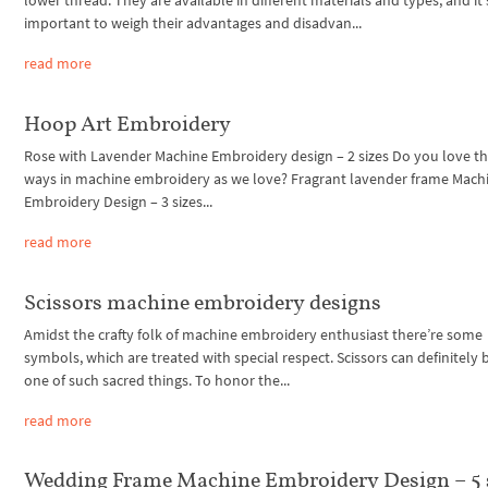
lower thread. They are available in different materials and types, and it'
important to weigh their advantages and disadvan...
read more
Hoop Art Embroidery
Rose with Lavender Machine Embroidery design – 2 sizes Do you love t
ways in machine embroidery as we love? Fragrant lavender frame Mach
Embroidery Design – 3 sizes...
read more
Scissors machine embroidery designs
Amidst the crafty folk of machine embroidery enthusiast there’re some
symbols, which are treated with special respect. Scissors can definitely b
one of such sacred things. To honor the...
read more
Wedding Frame Machine Embroidery Design – 5 