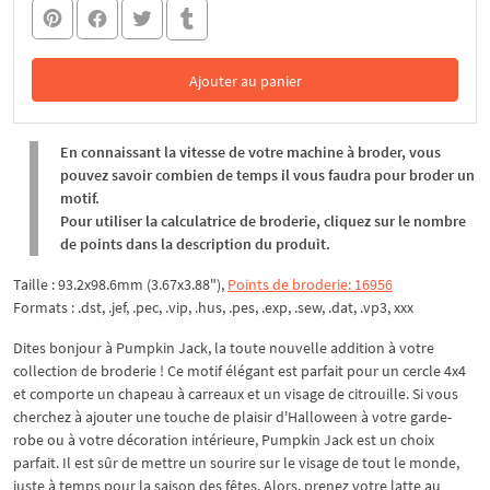
Ajouter au panier
Dans le panier
En connaissant la vitesse de votre machine à broder, vous
pouvez savoir combien de temps il vous faudra pour broder un
motif.
Pour utiliser la calculatrice de broderie, cliquez sur le nombre
de points dans la description du produit.
Taille : 93.2x98.6mm (3.67x3.88"),
Points de broderie: 16956
Formats : .dst, .jef, .pec, .vip, .hus, .pes, .exp, .sew, .dat, .vp3, xxx
Dites bonjour à Pumpkin Jack, la toute nouvelle addition à votre
collection de broderie ! Ce motif élégant est parfait pour un cercle 4x4
et comporte un chapeau à carreaux et un visage de citrouille. Si vous
cherchez à ajouter une touche de plaisir d'Halloween à votre garde-
robe ou à votre décoration intérieure, Pumpkin Jack est un choix
parfait. Il est sûr de mettre un sourire sur le visage de tout le monde,
juste à temps pour la saison des fêtes. Alors, prenez votre latte au