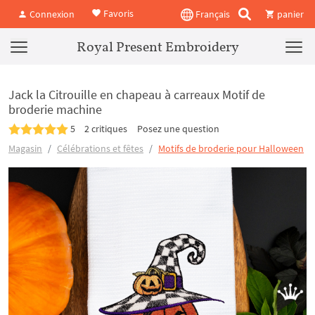
Favoris
Connexion
Français
panier
Royal Present Embroidery
Jack la Citrouille en chapeau à carreaux Motif de
broderie machine
5
2 critiques
Posez une question
Magasin
Célébrations et fêtes
Motifs de broderie pour Halloween