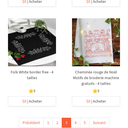
$0
| Acheter
$0
| Acheter
Folk White border free - 4
Cheminée rouge de Noël
tailles
Motifs de broderie machine
gratuits - 4 tailles
5
5
$0
| Acheter
$0
| Acheter
Précédent
1
2
3
4
5
Suivant