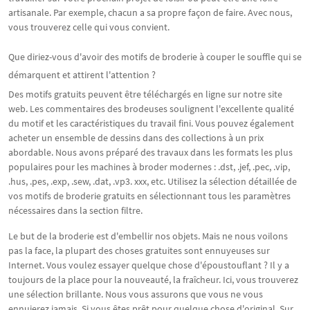
artisanale. Par exemple, chacun a sa propre façon de faire. Avec nous,
vous trouverez celle qui vous convient.
Que diriez-vous d'avoir des motifs de broderie à couper le souffle qui se
démarquent et attirent l'attention ?
Des motifs gratuits peuvent être téléchargés en ligne sur notre site
web. Les commentaires des brodeuses soulignent l'excellente qualité
du motif et les caractéristiques du travail fini. Vous pouvez également
acheter un ensemble de dessins dans des collections à un prix
abordable. Nous avons préparé des travaux dans les formats les plus
populaires pour les machines à broder modernes : .dst, .jef, .pec, .vip,
.hus, .pes, .exp, .sew, .dat, .vp3. xxx, etc. Utilisez la sélection détaillée de
vos motifs de broderie gratuits en sélectionnant tous les paramètres
nécessaires dans la section filtre.
Le but de la broderie est d'embellir nos objets. Mais ne nous voilons
pas la face, la plupart des choses gratuites sont ennuyeuses sur
Internet. Vous voulez essayer quelque chose d'époustouflant ? Il y a
toujours de la place pour la nouveauté, la fraîcheur. Ici, vous trouverez
une sélection brillante. Nous vous assurons que vous ne vous
ennuierez jamais. Si vous êtes prêt pour quelque chose d'original. Sur