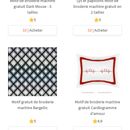
Motif de broderie machine
Lys et papillons Motif de
gratuit Dark Mouse - 3
broderie machine gratuit en
tailles
2 tailles
5
5
$0
| Acheter
$0
| Acheter
Motif gratuit de broderie
Motif de broderie machine
machine Bargello
gratuit Cardiogramme
d'amour
5
4.9