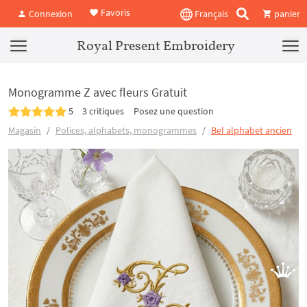
Favoris
Connexion
Français
panier
Royal Present Embroidery
Monogramme Z avec fleurs Gratuit
5
3 critiques
Posez une question
Magasin
Polices, alphabets, monogrammes
Bel alphabet ancien