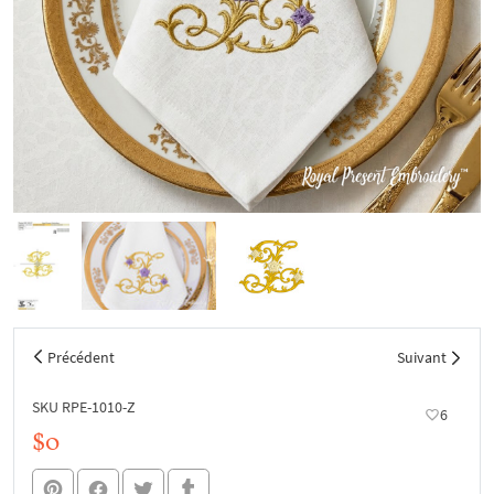
Précédent
Suivant
SKU RPE-1010-Z
6
$0