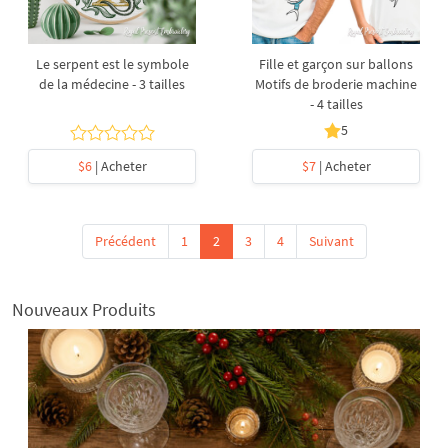
Le serpent est le symbole
Fille et garçon sur ballons
de la médecine - 3 tailles
Motifs de broderie machine
- 4 tailles
5
$6
| Acheter
$7
| Acheter
Précédent
1
2
3
4
Suivant
Nouveaux Produits