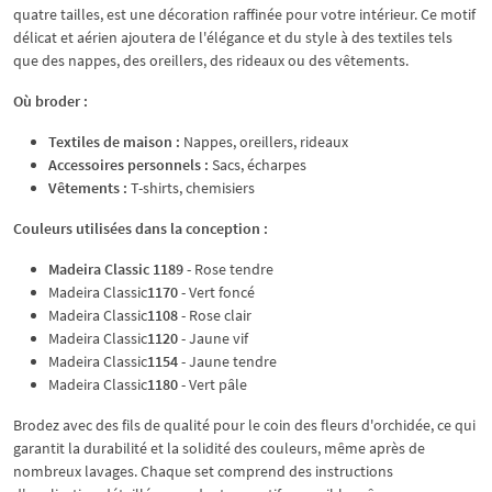
quatre tailles, est une décoration raffinée pour votre intérieur. Ce motif
délicat et aérien ajoutera de l'élégance et du style à des textiles tels
que des nappes, des oreillers, des rideaux ou des vêtements.
Où broder :
Textiles de maison :
Nappes, oreillers, rideaux
Accessoires personnels :
Sacs, écharpes
Vêtements :
T-shirts, chemisiers
Couleurs utilisées dans la conception :
Madeira Classic 1189
- Rose tendre
Madeira Classic
1170
- Vert foncé
Madeira Classic
1108
- Rose clair
Madeira Classic
1120
- Jaune vif
Madeira Classic
1154
- Jaune tendre
Madeira Classic
1180
- Vert pâle
Brodez avec des fils de qualité pour le coin des fleurs d'orchidée, ce qui
garantit la durabilité et la solidité des couleurs, même après de
nombreux lavages. Chaque set comprend des instructions