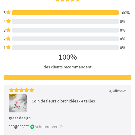
5
100%
4
0%
3
0%
2
0%
1
0%
100%
des clients recommandent
5 juillet 2024
Coin de fleurs d'orchidées - 4 tailles
great design
***@***.***
Acheteur vérifié