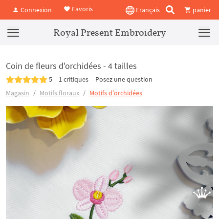
Favoris
Connexion
Français
panier
Royal Present Embroidery
Coin de fleurs d'orchidées - 4 tailles
5
1 critiques
Posez une question
Magasin
Motifs floraux
Motifs d'orchidées