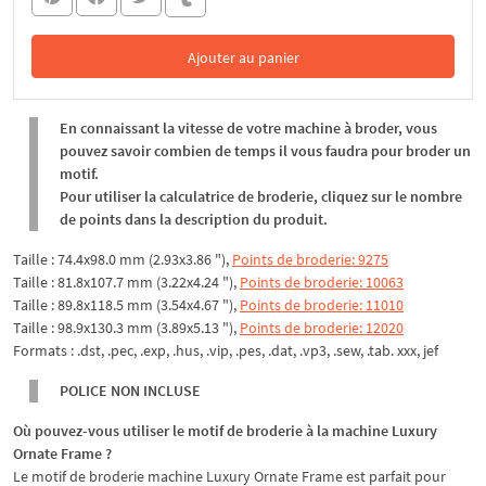
Ajouter au panier
Dans le panier
En connaissant la vitesse de votre machine à broder, vous
pouvez savoir combien de temps il vous faudra pour broder un
motif.
Pour utiliser la calculatrice de broderie, cliquez sur le nombre
de points dans la description du produit.
Taille : 74.4x98.0 mm (2.93x3.86 "),
Points de broderie: 9275
Taille : 81.8x107.7 mm (3.22x4.24 "),
Points de broderie: 10063
Taille : 89.8x118.5 mm (3.54x4.67 "),
Points de broderie: 11010
Taille : 98.9x130.3 mm (3.89x5.13 "),
Points de broderie: 12020
Formats : .dst, .pec, .exp, .hus, .vip, .pes, .dat, .vp3, .sew, .tab. xxx, jef
POLICE NON INCLUSE
Où pouvez-vous utiliser le motif de broderie à la machine Luxury
Ornate Frame ?
Le motif de broderie machine Luxury Ornate Frame est parfait pour