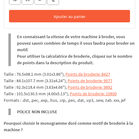
Ajouter au panier
Dans le panier
En connaissant la vitesse de votre machine à broder, vous
pouvez savoir combien de temps il vous faudra pour broder un
motif.
Pour utiliser la calculatrice de broderie, cliquez sur le nombre
de points dans la description du produit.
Taille : 76.5x98.1 mm (3.01x3.86"),
Points de broderie: 8427
Taille : 84.1x107.7 mm (3.31x4.24"),
Points de broderie: 9077
Taille : 92.3x118.4 mm (3.63x4.66"),
Points de broderie: 9892
Taille : 101.5x130.3 mm (4.00x5.13"),
Points de broderie: 10800
Formats : .dst, .pec, .exp, .hus, .vip, .pes, .dat, .vp3, .sew, .tab. xxx, jef
POLICE NON INCLUSE
Pourquoi choisir le monogramme doré comme motif de broderie à la
machine ?