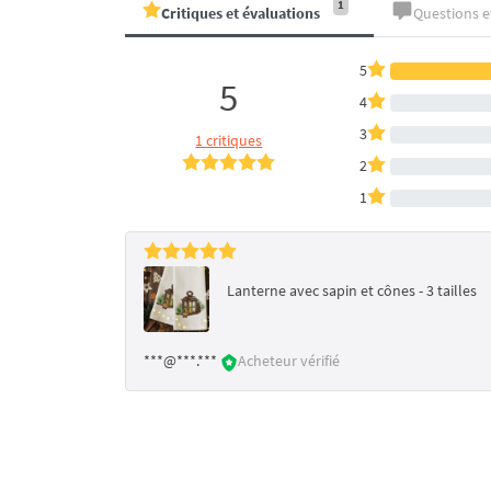
1
Critiques et évaluations
Questions 
5
5
4
3
1 critiques
2
1
Lanterne avec sapin et cônes - 3 tailles
***@***.***
Acheteur vérifié