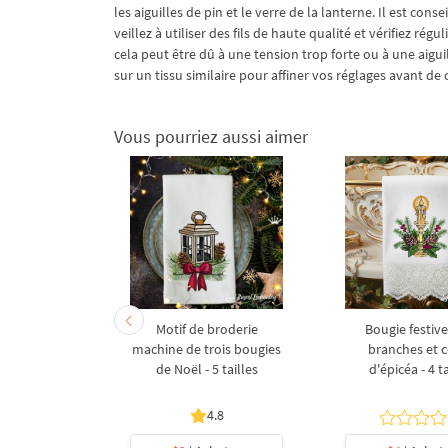
les aiguilles de pin et le verre de la lanterne. Il est con
veillez à utiliser des fils de haute qualité et vérifiez régu
cela peut être dû à une tension trop forte ou à une aiguil
sur un tissu similaire pour affiner vos réglages avant de
Vous pourriez aussi aimer
broderie
Motif de broderie
Bougie festiv
art RedWork
machine de trois bougies
branches et 
de Noël
de Noël - 5 tailles
d'épicéa - 4 t
4.8