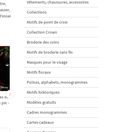
Vêtements, chaussures, accessoires
tre,
casser,
Collections
d'essai
Motifs de point de croix
Collection Crown
Broderie des coins
Motifs de broderie sans fin
Masques pour le visage
Motifs floraux
Polices, alphabets, monogrammes
Motifs folkloriques
es de
Bougie de Noël avec
Bougies de Noël ave
Modèles gratuits
 pin -
pommes de pin - 4 tailles
houx - 3 tailles
Cadres monogrammes
Cartes-cadeaux
4