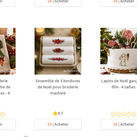
er
$4
| Acheter
$4
| Acheter
derie
Ensemble de 3 bordures
Lapins de Noël garç
che de
de Noël pour broderie
fille - 4 tailles
es - 4
machine
4.7
er
$5
| Acheter
$4
| Acheter