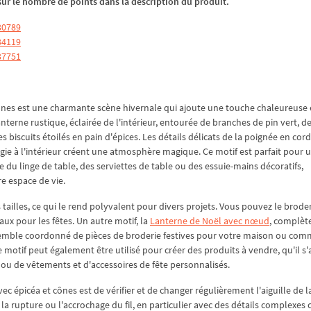
z sur le nombre de points dans la description du produit.
30789
34119
37751
ônes est une charmante scène hivernale qui ajoute une touche chaleureuse 
nterne rustique, éclairée de l'intérieur, entourée de branches de pin vert, d
biscuits étoilés en pain d'épices. Les détails délicats de la poignée en cord
gie à l'intérieur créent une atmosphère magique. Ce motif est parfait pour 
du linge de table, des serviettes de table ou des essuie-mains décoratifs,
e espace de vie.
 tailles, ce qui le rend polyvalent pour divers projets. Vous pouvez le brode
x pour les fêtes. Un autre motif, la
Lanterne de Noël avec nœud
, complèt
semble coordonné de pièces de broderie festives pour votre maison ou co
 motif peut également être utilisé pour créer des produits à vendre, qu'il s'
l ou de vêtements et d'accessoires de fête personnalisés.
ec épicéa et cônes est de vérifier et de changer régulièrement l'aiguille de l
la rupture ou l'accrochage du fil, en particulier avec des détails complexe