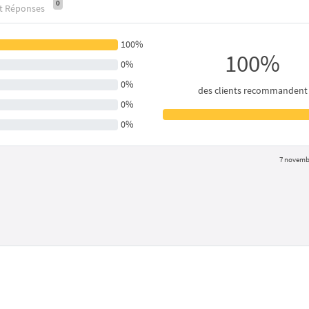
0
et Réponses
100%
100%
0%
0%
des clients recommandent
0%
0%
7 novemb