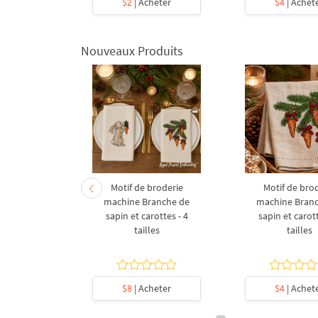
heter
$2
| Acheter
$4
| Achet
Nouveaux Produits
derie à la
Motif de broderie
Motif de bro
coration de
machine Branche de
machine Bran
l en forme
sapin et carottes - 4
sapin et carott
- 4 tailles
tailles
tailles
heter
$8
| Acheter
$4
| Achet