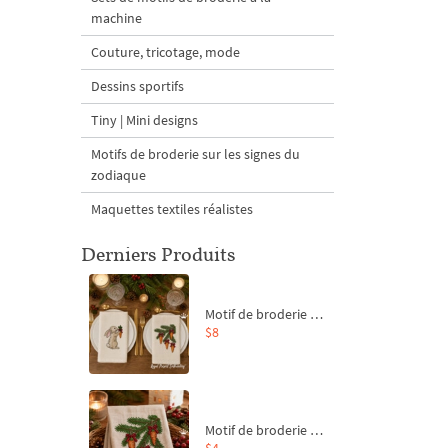
machine
Couture, tricotage, mode
Dessins sportifs
Tiny | Mini designs
Motifs de broderie sur les signes du
zodiaque
Maquettes textiles réalistes
Derniers Produits
Motif de broderie machine Branche de sapin et carottes - 4 tailles
$8
Motif de broderie machine Branche de sapin et carottes - 4 tailles
$4