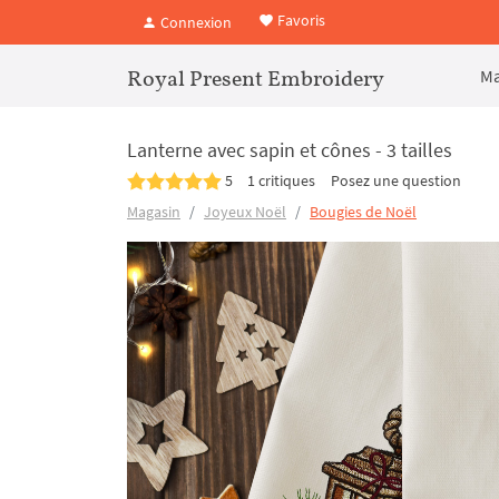
Favoris
Connexion
Royal Present Embroidery
Ma
Lanterne avec sapin et cônes - 3 tailles
5
1 critiques
Posez une question
Magasin
Joyeux Noël
Bougies de Noël