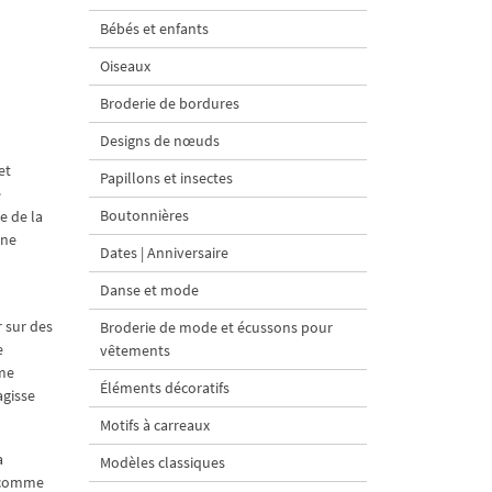
Bébés et enfants
Oiseaux
Broderie de bordures
Designs de nœuds
et
Papillons et insectes
e
Boutonnières
e de la
une
Dates | Anniversaire
Danse et mode
r sur des
Broderie de mode et écussons pour
e
vêtements
mme
Éléments décoratifs
agisse
Motifs à carreaux
a
Modèles classiques
s comme