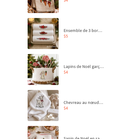
Ensemble de 3 bordures de Noël pour broderie machine
$5
Lapins de Noël garçon et fille - 4 tailles
$4
Chevreau au nœud rouge – broderie machine, 4 tailles
$4
Sapin de Noël en sac aux carottes Motif de broderie à la machine - 4 tailles