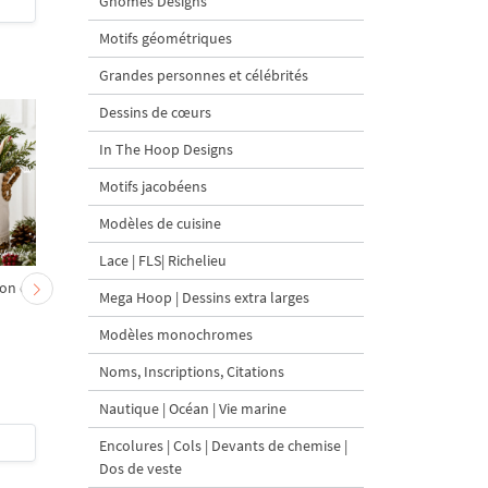
Gnomes Designs
$4
| Acheter
$2
| Acheter
Motifs géométriques
Grandes personnes et célébrités
Dessins de cœurs
In The Hoop Designs
Motifs jacobéens
Modèles de cuisine
Lace | FLS| Richelieu
on et
Chevreau au nœud rouge
Sapin de Noël en sac a
Mega Hoop | Dessins extra larges
– broderie machine, 4
carottes Motif de
tailles
broderie à la machine 
Modèles monochromes
tailles
Noms, Inscriptions, Citations
Nautique | Océan | Vie marine
$4
| Acheter
$4
| Acheter
Encolures | Cols | Devants de chemise |
Dos de veste