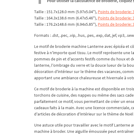
Pour utiliser la calculatrice de broderie, clique
Taille : 151.7x128.0 mm (5.97x5.04"),
Points de broderie: 
Taille : 164.3x138.6 mm (6.47x5.46"),
Points de broderie: 
Taille : 176.2x148.6 mm (6.94x5.85"),
Points de broderie: 
Formats : .dst, .pec, .vip, .hus, .pes, .exp, dat, jef, vp3, .sew
Le motif de broderie machine Lanterne avec épicéa et c
festive à n'importe quel tissu. Le motif représente une la
pommes de pin et d'accents festifs comme du houx et des 
lanterne, l'ombrage du verre et la douce lueur de la bou
décoration d'intérieur sur le thème des vacances, comme 
apportant une ambiance chaleureuse et hivernale à votr
Ce motif de broderie à la machine est disponible en trois
torchons de cuisine, des nappes ou même des sacs cadeau
parfaitement ce motif, vous permettant de créer un en
cadeaux faits à la main. Avec une licence commerciale, ce
d'articles de décoration d'intérieur sur le thème de Noë
Une astuce utile pour travailler avec le motif Lanterne av
machine à broder. Une aiguille émoussée peut entraîner 