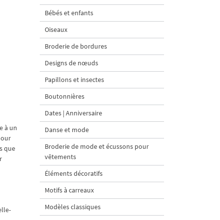
Bébés et enfants
Oiseaux
Broderie de bordures
Designs de nœuds
Papillons et insectes
Boutonnières
Dates | Anniversaire
e à un
Danse et mode
pour
Broderie de mode et écussons pour
s que
vêtements
r
Éléments décoratifs
Motifs à carreaux
Modèles classiques
lle-
d