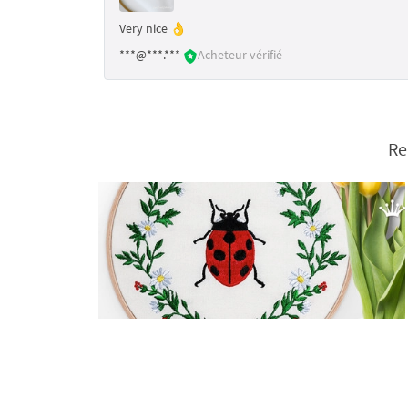
Very nice 👌
***@***.***
Acheteur vérifié
Re