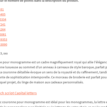
z sur le nombre de points dans la description du produit.
931
3405
15334
7241
3264
26081
29353
33090
p3, xxx
e pour monogramme est un cadre magnifiquement royal qui allie l'éléganc
onne luxueuse au sommet d'un anneau à carreaux de style baroque, parfait 
 couronne détaillée évoque un sens de la royauté et du raffinement, tandi
nte de sophistication intemporelle. Ce morceau de broderie est parfait pou
quel projet, du linge de maison aux cadeaux personnalisés.
ch script Capital letters
avec couronne pour monogramme est idéal pour les monogrammes, la lettre e
le personnaliser avec l'initiale ou le lettrage de votre choix, ce qui le ren