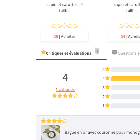
l en forme
sapin et carottes - 4
sapin et carott
- 4 tailles
tailles
tailles
heter
$8
| Acheter
$4
| Achet
1
Critiques et évaluations
Questions 
5
4
4
3
1 critiques
2
1
Bague en or avec couronne pour monogr