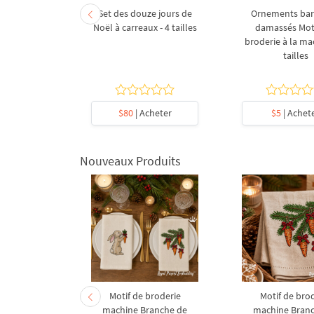
es de chêne
Set des douze jours de
Ornements ba
Motif de
Noël à carreaux - 4 tailles
damassés Moti
chine - 5
broderie à la ma
es
tailles
heter
$80
| Acheter
$5
| Achet
Nouveaux Produits
derie à la
Motif de broderie
Motif de bro
coration de
machine Branche de
machine Bran