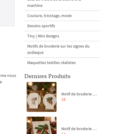
machine
Couture, tricotage, mode
Dessins sportifs
Tiny | Mini designs
Motifs de broderie sur les signes du
zodiaque
Maquettes textiles réalistes
Derniers Produits
omme nous
la
Motif de broderie machine Branche de sapin et carottes - 4 tailles
$8
Motif de broderie machine Branche de sapin et carottes - 4 tailles
$4