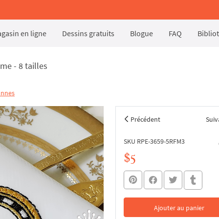
gasin en ligne
Dessins gratuits
Blogue
FAQ
Biblio
 - 8 tailles
onnes
Précédent
Suiv
SKU RPE-3659-5RFM3
$5
Ajouter au panier