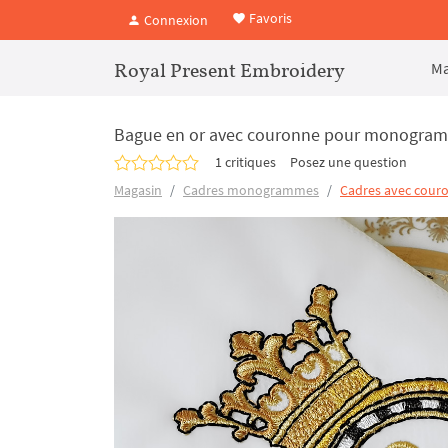
Favoris
Connexion
Royal Present Embroidery
Ma
Bague en or avec couronne pour monogramme
1 critiques
Posez une question
Magasin
Cadres monogrammes
Cadres avec cour