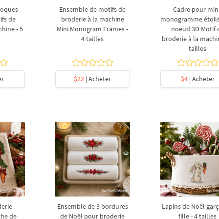
roques
Ensemble de motifs de
Cadre pour min
fs de
broderie à la machine
monogramme étoilé
chine - 5
Mini Monogram Frames -
noeud 3D Motif 
4 tailles
broderie à la machi
tailles
er
$22
| Acheter
$4
| Acheter
derie
Ensemble de 3 bordures
Lapins de Noël garç
che de
de Noël pour broderie
fille - 4 tailles