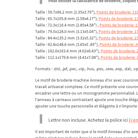
Pour utiliser la calculatrice de broderie, clique
Taille : 59.7x96.2 mm (2.35x3.79"),
Points de broderie: 11
Taille : 65.7x105.8 mm (2.59x4.17"),
Points de broderie: 1
Taille : 72.3x116.4 mm (2.85x4.58") ,
Points de broderie: 
Taille : 79.5x128.0 mm (3.13x5.04"),
Points de broderie: 1
Taille : 84.4x135.2 mm (3.32x5.32"),
Points de broderie: 2
Taille : 92.8x148.6 mm (3.65x5 .85"),
Points de broderie: 
Taille : 102.0x163.4 mm (4.02x6.43"),
Points de broderie: 
Taille : 112.1x179.8 mm (4.41x7.08"),
Points de broderie: 
Formats : .dst, .jef, .pec, .vip, .hus, .pes, .sew, .exp, .dat, .v
Le motif de broderie machine Anneau d'or avec couronn
travail artisanal complexe. Ce motif présente une cour
encadrer une lettre ou un monogramme personnalisé. La
l'anneau à carreaux contrastant ajoute une touche éléga
ajouter une touche personnelle et élégante à n'importe 
Lettre non incluse. Achetez la police ici
Fren
Il est important de noter que si le motif Anneau d'or 
même n'est pas incluse dans le motif. Cela vous permet de 