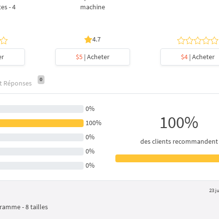
es - 4
machine
4.7
er
$5
| Acheter
$4
| Acheter
0
et Réponses
0%
100%
100%
0%
des clients recommandent
0%
0%
23 j
amme - 8 tailles