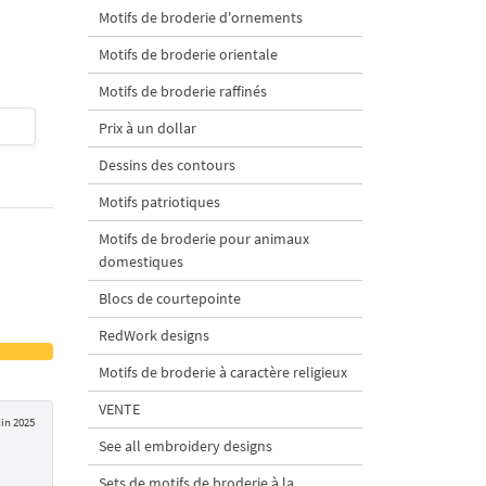
tailles
broderie à la machine 
Motifs de broderie d'ornements
tailles
Motifs de broderie orientale
Motifs de broderie raffinés
$4
| Acheter
$4
| Acheter
Prix à un dollar
Dessins des contours
Motifs patriotiques
Motifs de broderie pour animaux
domestiques
Blocs de courtepointe
RedWork designs
Motifs de broderie à caractère religieux
VENTE
uin 2025
See all embroidery designs
Sets de motifs de broderie à la