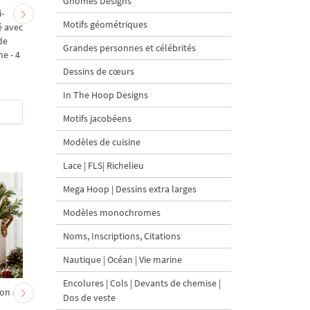
Gnomes Designs
i-
Cadre monogramme
Motif de broderie
Motifs géométriques
 avec
ovale avec noeud 3D
machine 3D
de
Motif de broderie
Monogramme rond av
Grandes personnes et célébrités
ne - 4
machine - 4 размера
noeud
Dessins de cœurs
In The Hoop Designs
$4
| Acheter
$4
| Acheter
Motifs jacobéens
Modèles de cuisine
Lace | FLS| Richelieu
Mega Hoop | Dessins extra larges
Modèles monochromes
Noms, Inscriptions, Citations
Nautique | Océan | Vie marine
Encolures | Cols | Devants de chemise |
on et
Chevreau au nœud rouge
Sapin de Noël en sac a
Dos de veste
– broderie machine, 4
carottes Motif de