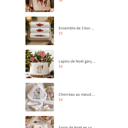
Ensemble de 3 bordures de Noël pour broderie machine
$5
Lapins de Noël garçon et fille - 4 tailles
$4
Chevreau au nœud rouge – broderie machine, 4 tailles
$4
Sapin de Noël en sac aux carottes Motif de broderie à la machine - 4 tailles