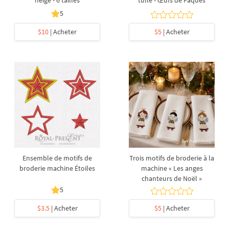
neige - 6 tailles
tulle - Œufs de Pâques
5
$10
| Acheter
$5
| Acheter
Ensemble de motifs de
Trois motifs de broderie à la
broderie machine Étoiles
machine « Les anges
chanteurs de Noël »
5
$3.5
| Acheter
$5
| Acheter