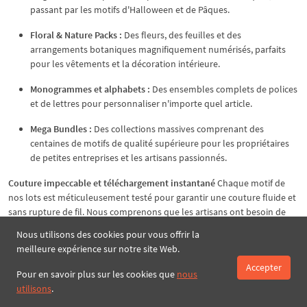
passant par les motifs d'Halloween et de Pâques.
Floral & Nature Packs :
Des fleurs, des feuilles et des
arrangements botaniques magnifiquement numérisés, parfaits
pour les vêtements et la décoration intérieure.
Monogrammes et alphabets :
Des ensembles complets de polices
et de lettres pour personnaliser n'importe quel article.
Mega Bundles :
Des collections massives comprenant des
centaines de motifs de qualité supérieure pour les propriétaires
de petites entreprises et les artisans passionnés.
Couture impeccable et téléchargement instantané
Chaque motif de
nos lots est méticuleusement testé pour garantir une couture fluide et
sans rupture de fil. Nous comprenons que les artisans ont besoin de
leurs fichiers immédiatement, c'est pourquoi tous nos ensembles de
Nous utilisons des cookies pour vous offrir la
broderie à la machine sont disponibles pour un
téléchargement
meilleure expérience sur notre site Web.
instantané
dès la fin de votre commande.
Accepter
Pour en savoir plus sur les cookies que
nous
Compatible avec votre machine
Nos fichiers de broderie numérique
utilisons
.
sont fournis dans un dossier zippé contenant plusieurs tailles et les