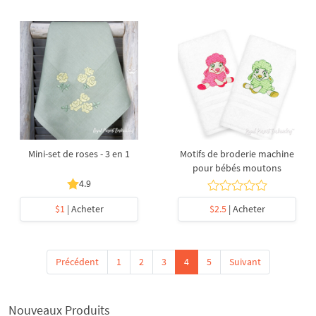
Mini-set de roses - 3 en 1
Motifs de broderie machine
pour bébés moutons
4.9
$1
| Acheter
$2.5
| Acheter
Précédent
1
2
3
4
5
Suivant
Nouveaux Produits