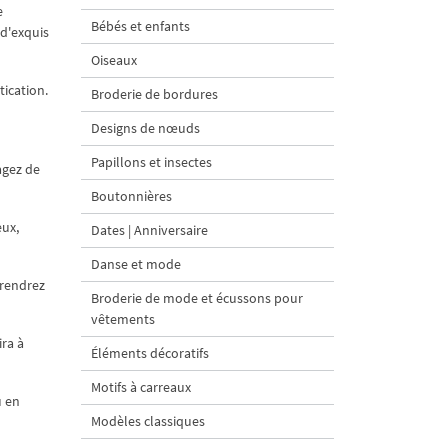
e
Bébés et enfants
 d'exquis
Oiseaux
tication.
Broderie de bordures
Designs de nœuds
Papillons et insectes
agez de
Boutonnières
eux,
Dates | Anniversaire
Danse et mode
prendrez
Broderie de mode et écussons pour
vêtements
ra à
Éléments décoratifs
Motifs à carreaux
u en
Modèles classiques