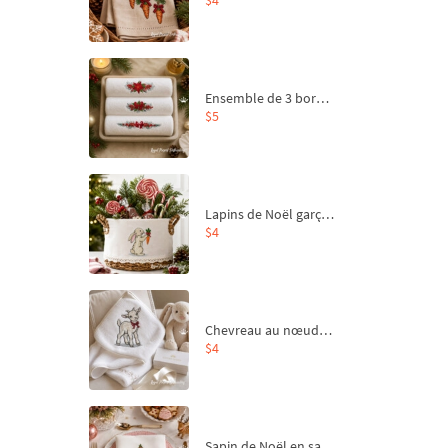
Ensemble de 3 bordures de Noël pour broderie machine
$5
Lapins de Noël garçon et fille - 4 tailles
$4
Chevreau au nœud rouge – broderie machine, 4 tailles
$4
Sapin de Noël en sac aux carottes Motif de broderie à la machine - 4 tailles