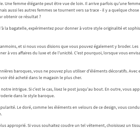
e. Une femme élégante peut être vue de loin. Il arrive parfois qu'une femm
 aussi les autres femmes se tournent vers sa trace - il y a quelque chose
r obtenir ce résultat ?
u'à la bagatelle, expérimentez pour donner à votre style originalité et sophis
 Néanmoins, et si nous vous disions que vous pouvez également y broder. Les
r à vos affaires du luxe et de l'unicité. C'est pourquoi, lorsque vous envis
nnières baroques, vous ne pouvez plus utiliser d'éléments décoratifs. Avec 
voir été acheté dans le magasin le plus cher.
notre intrigue. Si c'est le cas, lisez le post jusqu'au bout. En outre, vous ap
oderie dans le style baroque.
opularité. Le doré, comme les éléments en velours de ce design, vous condui
.
lus approprié. Si vous souhaitez coudre un tel vêtement, choisissez un tiss