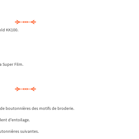
old KK100.
a Super Film.
 de boutonnières des motifs de broderie.
dent d'entoilage.
tonnières suivantes.