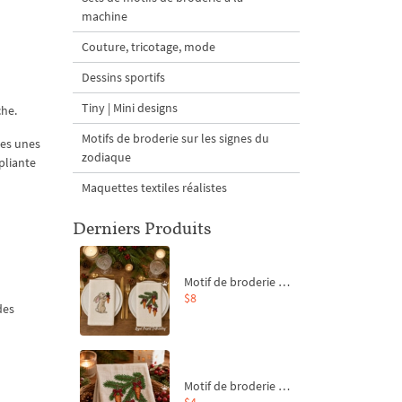
machine
Couture, tricotage, mode
Dessins sportifs
Tiny | Mini designs
che.
Motifs de broderie sur les signes du
les unes
zodiaque
pliante
Maquettes textiles réalistes
Derniers Produits
Motif de broderie machine Branche de sapin et carottes - 4 tailles
$8
des
Motif de broderie machine Branche de sapin et carottes - 4 tailles
$4