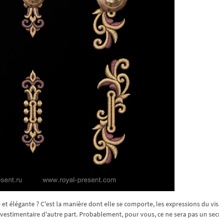
t élégante ? C'est la manière dont elle se comporte, les expressions du vis
le vestimentaire d'autre part. Probablement, pour vous, ce ne sera pas un sec