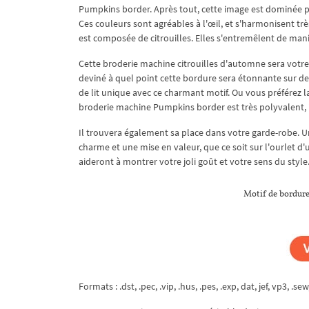
Pumpkins border. Après tout, cette image est dominée p
Ces couleurs sont agréables à l'œil, et s'harmonisent trè
est composée de citrouilles. Elles s'entremêlent de mani
Cette broderie machine citrouilles d'automne sera votr
deviné à quel point cette bordure sera étonnante sur des
de lit unique avec ce charmant motif. Ou vous préférez l
broderie machine Pumpkins border est très polyvalent, i
Il trouvera également sa place dans votre garde-robe. 
charme et une mise en valeur, que ce soit sur l'ourlet d
aideront à montrer votre joli goût et votre sens du style
Motif de bordure 
Formats : .dst, .pec, .vip, .hus, .pes, .exp, dat, jef, vp3, .sew