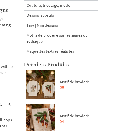
Couture, tricotage, mode
igns
Dessins sportifs
ys
eating
Tiny | Mini designs
Motifs de broderie sur les signes du
zodiaque
Maquettes textiles réalistes
Derniers Produits
with its
s in
Motif de broderie machine Branche de sapin et carottes - 4 tailles
$8
 – 3
Motif de broderie machine Branche de sapin et carottes - 4 tailles
llipops
$4
ents