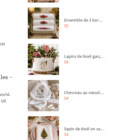
Ensemble de 3 bordures de Noël pour broderie machine
$5
hat
Lapins de Noël garçon et fille - 4 tailles
$4
les –
Chevreau au nœud rouge – broderie machine, 4 tailles
world.
$4
till
Sapin de Noël en sac aux carottes Motif de broderie à la machine - 4 tailles
$4