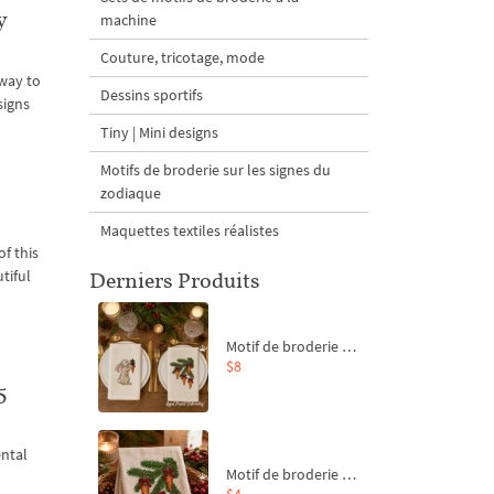
y
machine
Couture, tricotage, mode
way to
Dessins sportifs
signs
Tiny | Mini designs
Motifs de broderie sur les signes du
zodiaque
Maquettes textiles réalistes
f this
tiful
Derniers Produits
Motif de broderie machine Branche de sapin et carottes - 4 tailles
$8
5
ental
Motif de broderie machine Branche de sapin et carottes - 4 tailles
y
$4