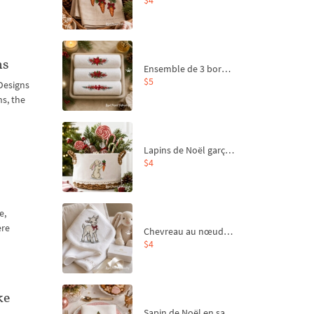
ns
Ensemble de 3 bordures de Noël pour broderie machine
$5
Designs
ns, the
Lapins de Noël garçon et fille - 4 tailles
$4
e,
ere
Chevreau au nœud rouge – broderie machine, 4 tailles
$4
ke
Sapin de Noël en sac aux carottes Motif de broderie à la machine - 4 tailles