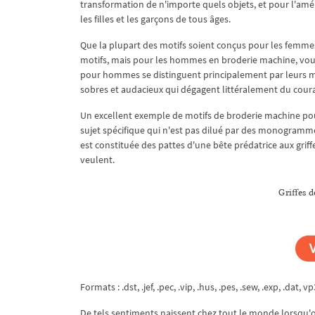
transformation de n'importe quels objets, et pour l'amé
les filles et les garçons de tous âges.
Que la plupart des motifs soient conçus pour les femmes
motifs, mais pour les hommes en broderie machine, vou
pour hommes se distinguent principalement par leurs mo
sobres et audacieux qui dégagent littéralement du cour
Un excellent exemple de motifs de broderie machine po
sujet spécifique qui n'est pas dilué par des monogrammes 
est constituée des pattes d'une bête prédatrice aux griff
veulent.
Griffes 
Formats : .dst, .jef, .pec, .vip, .hus, .pes, .sew, .exp, .dat, vp
De tels sentiments naissent chez tout le monde lorsqu'o