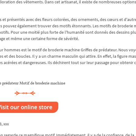
lioration des vêtements. Dans cet artisanat, il existe de nombreuses option
 et présentés avec des fleurs colorées, des ornements, des cœurs et d'autre
s pouvez également trouver des motifs étonnants. Les motifs de broderie
tifs. Pour une moitié plus forte de l'humanité sont donnés des dessins pl
age et même une certaine forme de sévérité.
ur hommes est le motif de broderie machine Griffes de prédateur. Nous vo
et des boucles. Il y a un charme masculin qui attire. En effet, la figure ma
es acérées et dangereuses. Ils déchirent tout sur leur passage pour obtenir c
de prédateur Motif de broderie machine
3, xxx
n regarde ce magnifique motif. Immédiatement, il y a de la confiance, de la