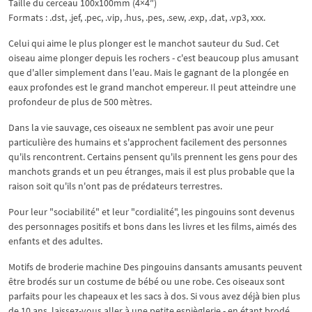
Taille du cerceau 100x100mm (4×4″)
Formats : .dst, .jef, .pec, .vip, .hus, .pes, .sew, .exp, .dat, .vp3, xxx.
Celui qui aime le plus plonger est le manchot sauteur du Sud. Cet
oiseau aime plonger depuis les rochers - c'est beaucoup plus amusant
que d'aller simplement dans l'eau. Mais le gagnant de la plongée en
eaux profondes est le grand manchot empereur. Il peut atteindre une
profondeur de plus de 500 mètres.
Dans la vie sauvage, ces oiseaux ne semblent pas avoir une peur
particulière des humains et s'approchent facilement des personnes
qu'ils rencontrent. Certains pensent qu'ils prennent les gens pour des
manchots grands et un peu étranges, mais il est plus probable que la
raison soit qu'ils n'ont pas de prédateurs terrestres.
Pour leur "sociabilité" et leur "cordialité", les pingouins sont devenus
des personnages positifs et bons dans les livres et les films, aimés des
enfants et des adultes.
Motifs de broderie machine Des pingouins dansants amusants peuvent
être brodés sur un costume de bébé ou une robe. Ces oiseaux sont
parfaits pour les chapeaux et les sacs à dos. Si vous avez déjà bien plus
de 10 ans, laissez-vous aller à une petite espièglerie - en étant brodé