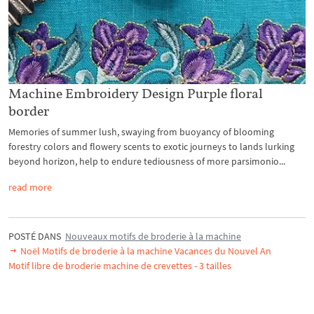
Machine Embroidery Design Purple floral
border
Memories of summer lush, swaying from buoyancy of blooming
forestry colors and flowery scents to exotic journeys to lands lurking
beyond horizon, help to endure tediousness of more parsimonio...
read more
POSTÉ DANS
Nouveaux motifs de broderie à la machine
Noël Motifs de broderie à la machine Vacances du Nouvel An
Motif libre de broderie machine de crevettes - 3 tailles