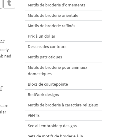
Motifs de broderie d'ornements
Motifs de broderie orientale
Motifs de broderie raffinés
Prix à un dollar
er
Dessins des contours
losely
ombined
Motifs patriotiques
Motifs de broderie pour animaux
domestiques
Blocs de courtepointe
f
RedWork designs
Motifs de broderie à caractère religieux
s are
ular
VENTE
See all embroidery designs
Sets de motifs de broderie à la