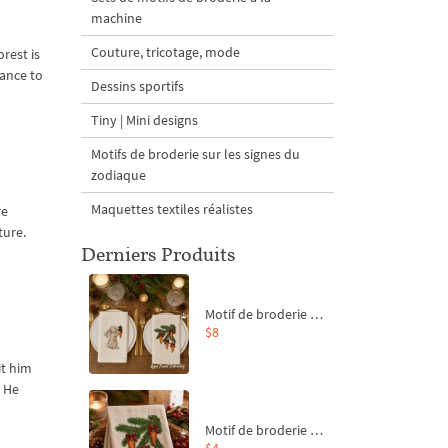
machine
Couture, tricotage, mode
rest is
hance to
Dessins sportifs
Tiny | Mini designs
Motifs de broderie sur les signes du
zodiaque
Maquettes textiles réalistes
re
ture.
Derniers Produits
Motif de broderie machine Branche de sapin et carottes - 4 tailles
$8
it him
. He
Motif de broderie machine Branche de sapin et carottes - 4 tailles
$4