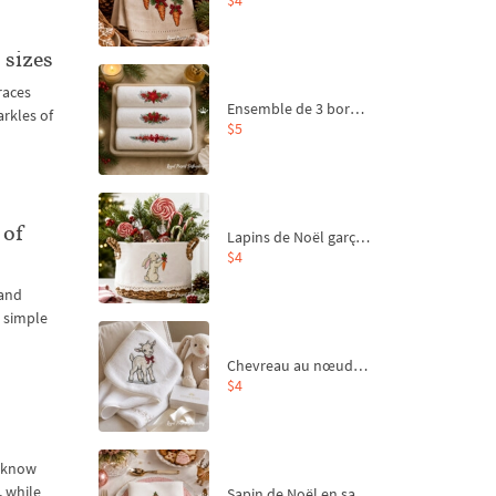
 sizes
races
Ensemble de 3 bordures de Noël pour broderie machine
arkles of
$5
 of
Lapins de Noël garçon et fille - 4 tailles
$4
 and
a simple
Chevreau au nœud rouge – broderie machine, 4 tailles
$4
e know
, while
Sapin de Noël en sac aux carottes Motif de broderie à la machine - 4 tailles