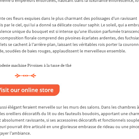
Et même d'empereurs ensorcelés, habitant dans la luxuriante efflorescence, lo
te ces fleurs exquises dans le plus charmant des polissages d'un ravissant
s par le ciel, qui lui a donné sa délicate couleur saphir. Le soleil, qui a embr
pulence unique du bouquet est si intense qu'une illusion parfumée transcend
e composition florale comprend des pivoines écarlates ardentes, des fuchsia
ets se cachent à l'arrière-plan, laissant les véritables rois porter la couron
aude, soudées de baies rouges, applaudissent le merveilleux ensemble.
oderie machine Pivoines à la tasse de thé
aussi élégant feraient merveille sur les murs des salons. Dans les chambres à
les oreillers décoratifs du lit ou des fauteuils boudoirs, apportant une cha
t absolument ravissante, si ses accessoires décoratifs et fonctionnels soupl
leuri pourrait être articulé en une glorieuse embrasse de rideau ou une pinc
gayer l'ambiance.