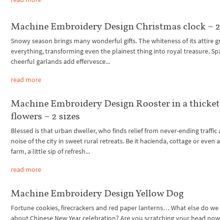
Machine Embroidery Design Christmas clock – 2
Snowy season brings many wonderful gifts. The whiteness of its attire g
everything, transforming even the plainest thing into royal treasure. Sp
cheerful garlands add effervesce...
read more
Machine Embroidery Design Rooster in a thicket
flowers – 2 sizes
Blessed is that urban dweller, who finds relief from never-ending traffic
noise of the city in sweet rural retreats. Be it hacienda, cottage or even 
farm, a little sip of refresh...
read more
Machine Embroidery Design Yellow Dog
Fortune cookies, firecrackers and red paper lanterns… What else do w
about Chinese New Year celebration? Are you scratching your head now