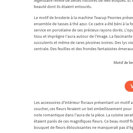
légendaire révèle de belles histoires de fées elfiques. 
beauté dont ils étaient entourés.
Le motif de broderie à la machine Teacup Peonies présen
ensemble de tasses à thé azur. Ce cadre a été béni à la foi
service en porcelaine de ses précieux rayons dorés. L'o
tissu et imprègne l'aura autour de l'image. La fascinant
succulents et même de rares pivoines ivoires. Des lys viol
centrale. Des feuilles et des frondes fantaisistes émer
Motif de br
Les accessoires d'intérieur floraux présentant un motif 
coucher, ces fleurs feraient un bel embellissement pour 
note romantique dans l'aura de la pièce. La cuisine serai
étaient parés de ces magnifiques fleurs. Ce beau motif f
bouquet de fleurs éblouissantes ne manquerait pas d'é