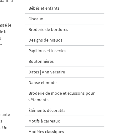
uant la
Bébés et enfants
Oiseaux
assé le
Broderie de bordures
e le
s
Designs de nœuds
ne
Papillons et insectes
Boutonnières
Dates | Anniversaire
Danse et mode
Broderie de mode et écussons pour
vêtements
Éléments décoratifs
rmante
es
Motifs à carreaux
e. Un
Modèles classiques