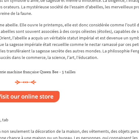
st un symbole d'âme, de sagesse et même d'innocence. La diligence, l'infatig
es orateurs. La mystérieuse société de l'essaim d'abeilles, les merveilleux pr
 reine de la faune.
à une abeille. Elle ouvre le printemps, elle est donc considérée comme l'outil 
es abeilles sont souvent associées à des corps célestes (étoiles), capables de 
rient, l'abeille a acquis un véritable statut impérial et est devenue un sym
que la sagesse impériale était recueillie comme le nectar ramassé par ces pet
illes transféraient la sagesse secrète des autres mondes. La philosophie Fen
succès dans le commerce, la science, l'art, l'éducation.
rie machine française Queen Bee - 3 tailles
x, tab
a non seulement la décoration de la maison, des vêtements, des objets per
nne chance à une maison ou un bureau. Les personnes, qui connaissent les