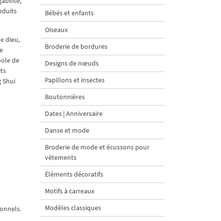
abilité,
oduits
Bébés et enfants
Oiseaux
de dieu,
Broderie de bordures
se
bole de
Designs de nœuds
its
Papillons et insectes
g Shui
Boutonnières
Dates | Anniversaire
Danse et mode
Broderie de mode et écussons pour
vêtements
Éléments décoratifs
Motifs à carreaux
Modèles classiques
sonnels.