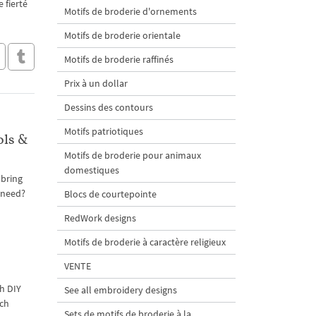
 fierté
Motifs de broderie d'ornements
Motifs de broderie orientale
Motifs de broderie raffinés
Prix à un dollar
Dessins des contours
Motifs patriotiques
ols &
Motifs de broderie pour animaux
domestiques
 bring
 need?
Blocs de courtepointe
RedWork designs
Motifs de broderie à caractère religieux
VENTE
th DIY
See all embroidery designs
ich
Sets de motifs de broderie à la