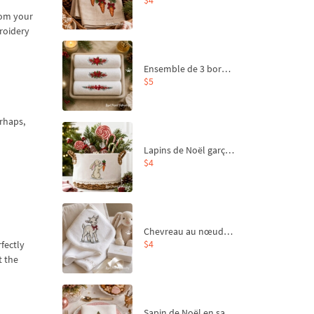
from your
roidery
Ensemble de 3 bordures de Noël pour broderie machine
$5
erhaps,
Lapins de Noël garçon et fille - 4 tailles
$4
Chevreau au nœud rouge – broderie machine, 4 tailles
$4
fectly
t the
Sapin de Noël en sac aux carottes Motif de broderie à la machine - 4 tailles