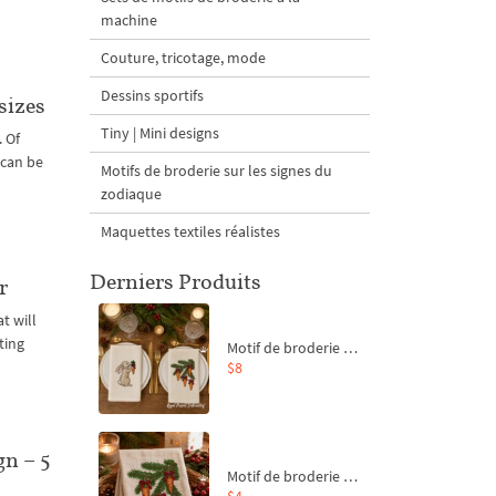
machine
Couture, tricotage, mode
Dessins sportifs
sizes
Tiny | Mini designs
. Of
 can be
Motifs de broderie sur les signes du
zodiaque
Maquettes textiles réalistes
Derniers Produits
r
t will
ting
Motif de broderie machine Branche de sapin et carottes - 4 tailles
$8
n – 5
Motif de broderie machine Branche de sapin et carottes - 4 tailles
$4