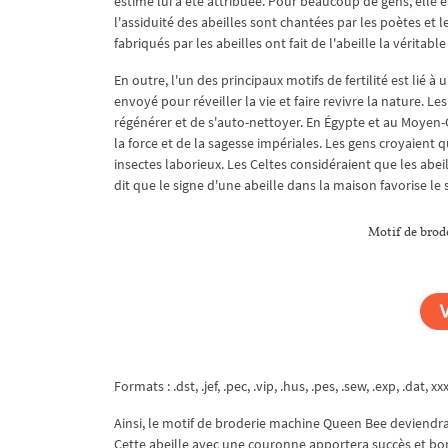
estimé lui a été attribuée. Pour beaucoup de gens, elle e
l'assiduité des abeilles sont chantées par les poètes et l
fabriqués par les abeilles ont fait de l'abeille la véritable
En outre, l'un des principaux motifs de fertilité est lié 
envoyé pour réveiller la vie et faire revivre la nature. L
régénérer et de s'auto-nettoyer. En Égypte et au Moyen-O
la force et de la sagesse impériales. Les gens croyaient 
insectes laborieux. Les Celtes considéraient que les abe
dit que le signe d'une abeille dans la maison favorise le 
Motif de brode
Formats : .dst, .jef, .pec, .vip, .hus, .pes, .sew, .exp, .dat, xx
Ainsi, le motif de broderie machine Queen Bee deviendr
Cette abeille avec une couronne apportera succès et bo