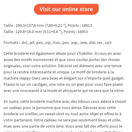
Taille : 199,3×157,8 mm (7,85×6,21 "), Points : 18913
Taille : 129.8×16.0 mm (5.11×6.6 "), Points : 16953
Formats : .dst, .jef, .pec, .vip, .hus, .pes, .exp, .sew, .dat, xxx , vp3
Cette broderie est également idéale pour s'habiller. Si vous en avez
assez des motifs monotones et que vous voulez porter des choses
originales, voici votre solution. Décorez cet élément avec une tenue
pour la rendre intéressante et unique. Le motif de broderie à la
machine Happy Owls sera beau et élégant sur n'importe quel gadget.
Placez-le sur un cardigan, une robe ou un jean pour vous faire plaisir
avec une nouveauté à la mode et attrayante qui ne sera que la vôtre.
En outre, cette broderie machine avec des hiboux vous aidera à choisir
un cadeau pour la personne que vous aimez. Décorez avec cette
broderie un oreiller, un sweat-shirt ou tout autre objet et offrez-le à
votre partenaire. Votre cadeau ne sera pas seulement beau et utile,
mais avec une partie de votre âme. Vous avez fait des efforts pour le