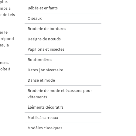
 plus
Bébés et enfants
emps a
r de tels
Oiseaux
Broderie de bordures
er le
u répond
Designs de nœuds
es, la
Papillons et insectes
Boutonnières
onses.
oîte à
Dates | Anniversaire
Danse et mode
Broderie de mode et écussons pour
vêtements
Éléments décoratifs
Motifs à carreaux
Modèles classiques