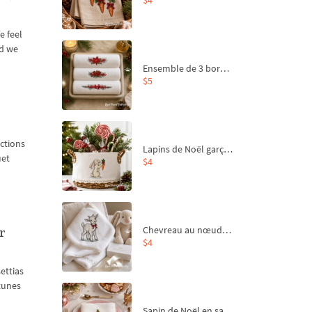
e feel
ld we
Ensemble de 3 bordures de Noël pour broderie machine
$5
ctions
Lapins de Noël garçon et fille - 4 tailles
uet
$4
Chevreau au nœud rouge – broderie machine, 4 tailles
r
$4
ettias
 tunes
Sapin de Noël en sac aux carottes Motif de broderie à la machine - 4 tailles