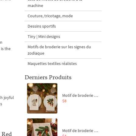
machine
Couture, tricotage, mode
Dessins sportifs
Tiny | Mini designs
in
Motifs de broderie sur les signes du
is the
zodiaque
Maquettes textiles réalistes
Derniers Produits
Motif de broderie machine Branche de sapin et carottes - 4 tailles
h joyful
$8
ks
Motif de broderie machine Branche de sapin et carottes - 4 tailles
l Red
$4