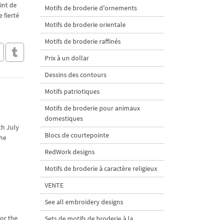
int de
Motifs de broderie d'ornements
 fierté
Motifs de broderie orientale
Motifs de broderie raffinés
Prix à un dollar
Dessins des contours
Motifs patriotiques
Motifs de broderie pour animaux
domestiques
th July
Blocs de courtepointe
the
RedWork designs
Motifs de broderie à caractère religieux
VENTE
See all embroidery designs
or the
Sets de motifs de broderie à la