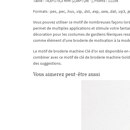
Taille : 74,6×179,3 mm (2,94×7,06 "), Points : 11158
Formats : pes, .pec, .hus, .vip, .dst, .exp, .sew, .dat, .vp3, .je
Vous pouvez utiliser ce motif de nombreuses façons lor
permet de multiples applications et stimule votre fantais
décoration pour les costumes de gardiens féeriques ress
comme élément d'une broderie de motivation à la mode 
Le motif de broderie machine Clé d'or est disponible en 
combiner avec ce motif de clé de broderie machine Gold 
des suggestions.
Vous aimerez peut-être aussi