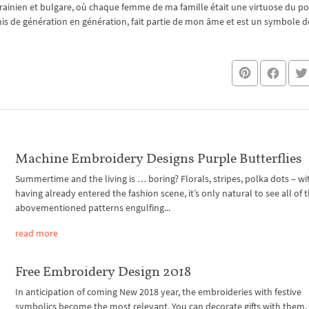
rainien et bulgare, où chaque femme de ma famille était une virtuose du po
nsmis de génération en génération, fait partie de mon âme et est un symbole de
Machine Embroidery Designs Purple Butterflies
Summertime and the living is … boring? Florals, stripes, polka dots – wi
having already entered the fashion scene, it’s only natural to see all of 
abovementioned patterns engulfing...
read more
Free Embroidery Design 2018
In anticipation of coming New 2018 year, the embroideries with festive
symbolics become the most relevant. You can decorate gifts with them, 