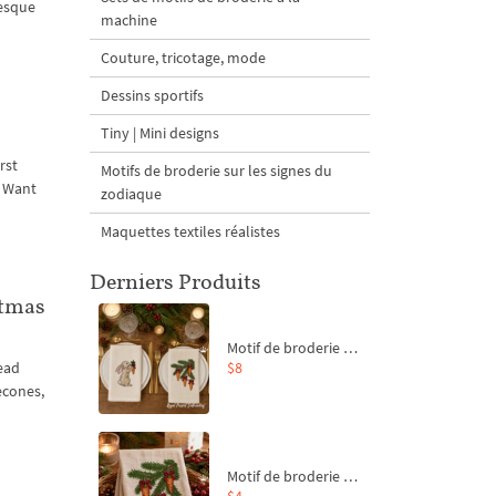
resque
machine
Couture, tricotage, mode
Dessins sportifs
Tiny | Mini designs
rst
Motifs de broderie sur les signes du
. Want
zodiaque
Maquettes textiles réalistes
Derniers Produits
stmas
Motif de broderie machine Branche de sapin et carottes - 4 tailles
$8
ead
econes,
Motif de broderie machine Branche de sapin et carottes - 4 tailles
$4