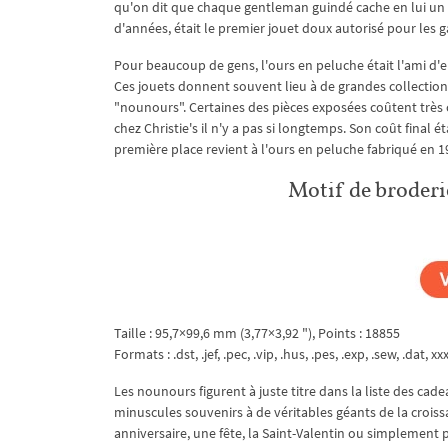
qu'on dit que chaque gentleman guindé cache en lui un e
d'années, était le premier jouet doux autorisé pour les g
Pour beaucoup de gens, l'ours en peluche était l'ami d'e
Ces jouets donnent souvent lieu à de grandes collection
"nounours". Certaines des pièces exposées coûtent très c
chez Christie's il n'y a pas si longtemps. Son coût final ét
première place revient à l'ours en peluche fabriqué en 
Motif de broderi
Taille : 95,7×99,6 mm (3,77×3,92 "), Points : 18855
Formats : .dst, .jef, .pec, .vip, .hus, .pes, .exp, .sew, .dat, xx
Les nounours figurent à juste titre dans la liste des cade
minuscules souvenirs à de véritables géants de la croiss
anniversaire, une fête, la Saint-Valentin ou simplement p