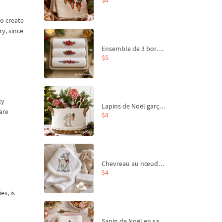
to create
ry, since
Ensemble de 3 bordures de Noël pour broderie machine
$5
s
ky
Lapins de Noël garçon et fille - 4 tailles
are
$4
Chevreau au nœud rouge – broderie machine, 4 tailles
$4
r
es, is
Sapin de Noël en sac aux carottes Motif de broderie à la machine - 4 tailles