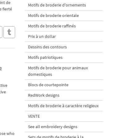
int de
Motifs de broderie d'ornements
 fierté
Motifs de broderie orientale
Motifs de broderie raffinés
Prix à un dollar
Dessins des contours
Motifs patriotiques
2
Motifs de broderie pour animaux
domestiques
Blocs de courtepointe
tive
tive
RedWork designs
Motifs de broderie à caractère religieux
VENTE
See all embroidery designs
hose who
Sets de motifs de broderie à la