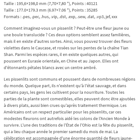
Taille : 195,6×198,0 mm (7,70×7,80 "), Points : 40121
Taille : 177.0×179.3 mm (6.97×7.06 "), Points : 35285
Formats : .pes, .pec, .hus, .vip, .dst, .exp, .sew, .dat, .vp3, jef, xxx
Comment imaginez-vous un pissenlit ? Peut-être une fleur jaune ou
une boule translucide ? Ces deux options semblent assez familières,
mais il en existe d'autres sortes. Ainsi, vous pouvez trouver des fleurs
violettes dans le Caucase, et rosées sur les pentes de la chaîne Tian
Shan. Parmi les espèces rares, il en existe quelques autres, qui
poussent en Eurasie orientale, en Chine et au Japon. Elles ont
d'étonnants pétales blancs avec un centre ambré.
Les pissenlits sont communs et poussent dans de nombreuses régions
du monde. Quelque part, ils n'existent qu'à l'état sauvage, et dans
certains pays, les gens les cultivent pour la nourriture. Toutes les
parties de la plante sont comestibles, elles peuvent donc être ajoutées
à divers plats, aussi bien crues qu'après traitement thermique. Les
Américains ont un respect particulier pour les pissenlits, car ces
modestes fleurons ont autrefois aidé les colons de l'Ancien Monde à
survivre. L'une des traditions de l'État de l'Ohio est la fête du pissenlit,
qui a lieu chaque année le premier samedi du mois de mai. La
célébration est accompagnée d'une énorme quantité de fleurs jaune-