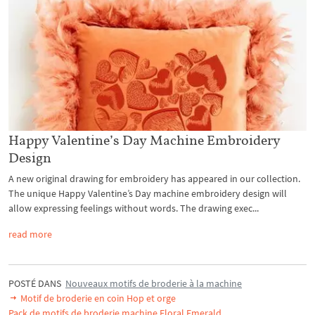
Happy Valentine’s Day Machine Embroidery
Design
A new original drawing for embroidery has appeared in our collection.
The unique Happy Valentine’s Day machine embroidery design will
allow expressing feelings without words. The drawing exec...
read more
POSTÉ DANS
Nouveaux motifs de broderie à la machine
Motif de broderie en coin Hop et orge
Pack de motifs de broderie machine Floral Emerald