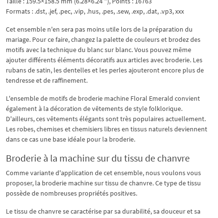
Taille : 159.5×158.5 mm (6.28×6.24 "), Points : 16763
Formats : .dst, .jef, .pec, .vip, .hus, .pes, .sew, .exp, .dat, .vp3, xxx
Cet ensemble n'en sera pas moins utile lors de la préparation du
mariage. Pour ce faire, changez la palette de couleurs et brodez des
motifs avec la technique du blanc sur blanc. Vous pouvez même
ajouter différents éléments décoratifs aux articles avec broderie. Les
rubans de satin, les dentelles et les perles ajouteront encore plus de
tendresse et de raffinement.
L'ensemble de motifs de broderie machine Floral Emerald convient
également à la décoration de vêtements de style folklorique.
D'ailleurs, ces vêtements élégants sont très populaires actuellement.
Les robes, chemises et chemisiers libres en tissus naturels deviennent
dans ce cas une base idéale pour la broderie.
Broderie à la machine sur du tissu de chanvre
Comme variante d'application de cet ensemble, nous voulons vous
proposer, la broderie machine sur tissu de chanvre. Ce type de tissu
possède de nombreuses propriétés positives.
Le tissu de chanvre se caractérise par sa durabilité, sa douceur et sa