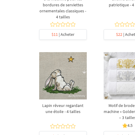
bordures de serviettes
patriotique - 4 
ornementales classiques -
4 tailles
$11
| Acheter
$22
| Ache
Lapin rêveur regardant
Motif de broder
une étoile - 4 tailles
machine « Golden
– 3 taille
4.5