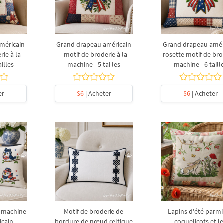
méricain
Grand drapeau américain
Grand drapeau amér
rie à la
- motif de broderie à la
rosette motif de bro
illes
machine - 5 tailles
machine - 6 taill
er
$6
| Acheter
$6
| Acheter
e machine
Motif de broderie de
Lapins d'été parmi
cain
bordure de nœud celtique
coquelicots et l