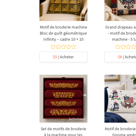
Motif de broderie machine
Grand drapeau a
Bloc de quilt géométrique
- motif de brode
Infinity – cadre 10 × 10
machine - 5 ta
$5
| Acheter
$6
| Achet
Set de motifs de broderie
Motif de broderi
à la machine pour les
Gnome améri