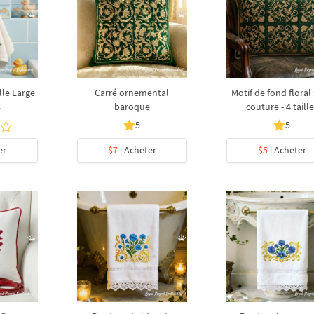
lle Large
Carré ornemental
Motif de fond floral
s
baroque
couture - 4 taill
5
5
er
$7
| Acheter
$5
| Acheter