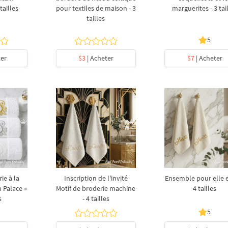
tailles
pour textiles de maison - 3
marguerites - 3 tai
tailles
5
ter
$3
| Acheter
$7
| Acheter
ie à la
Inscription de l'invité
Ensemble pour elle et
 Palace »
Motif de broderie machine
4 tailles
s
- 4 tailles
5