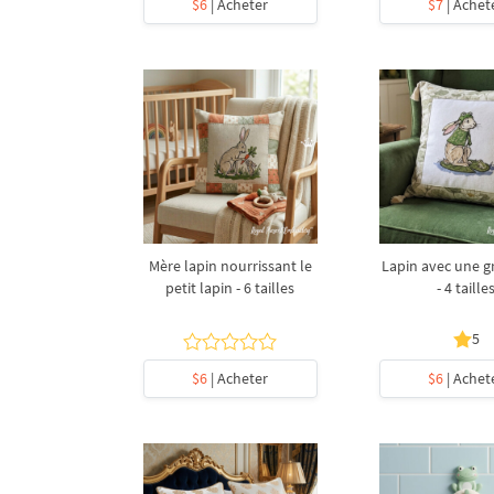
$6
| Acheter
$7
| Achet
Mère lapin nourrissant le
Lapin avec une g
petit lapin - 6 tailles
- 4 taille
5
$6
| Acheter
$6
| Achet