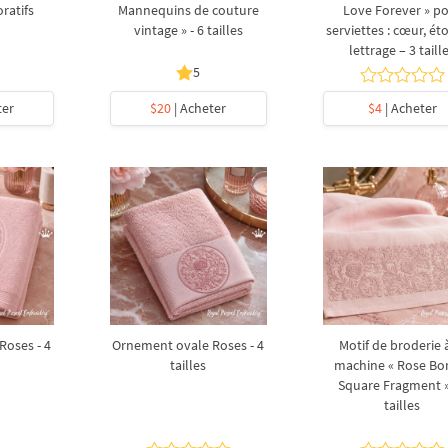
ratifs
Mannequins de couture
Love Forever » p
vintage » - 6 tailles
serviettes : cœur, éto
lettrage – 3 taill
5
ter
$20
| Acheter
$4
| Acheter
oses - 4
Ornement ovale Roses - 4
Motif de broderie à
tailles
machine « Rose Bo
Square Fragment »
tailles