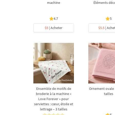
machine
Éléments déco
4.7
5
$5
| Acheter
$5.5
| Ache
Ensemble de motifs de
Ornement ovale R
broderie à la machine «
tailles
Love Forever » pour
serviettes : cœur, étoile et
lettrage – 3 tailles
5