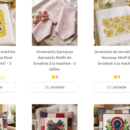
e machine
Ornements baroques
Ornement de serviet
ue Rose
damassés Motifs de
Nouveau Motif 
e" - 3
broderie à la machine - 5
broderie à la mac
tailles
4
5
er
$6
| Acheter
$5
| Acheter