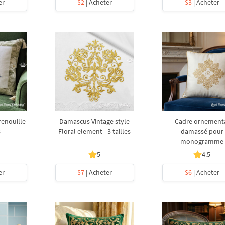
er
$2
| Acheter
$3
| Acheter
renouille
Damascus Vintage style
Cadre ornement
s
Floral element - 3 tailles
damassé pour
monogramme
5
4.5
er
$7
| Acheter
$6
| Acheter