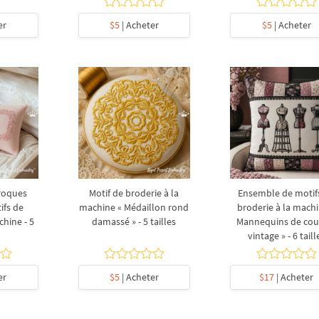
er
$5
| Acheter
$5
| Acheter
roques
Motif de broderie à la
Ensemble de motif
ifs de
machine « Médaillon rond
broderie à la machi
chine - 5
damassé » - 5 tailles
Mannequins de cou
vintage » - 6 taill
er
$5
| Acheter
$17
| Acheter