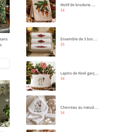
Motif de broderie machine Branche de sapin et carottes - 4 tailles
$4
Ensemble de 3 bordures de Noël pour broderie machine
 sans
$5
es
Lapins de Noël garçon et fille - 4 tailles
$4
Chevreau au nœud rouge – broderie machine, 4 tailles
$4