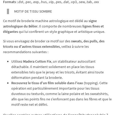
Formats :
.dst, .pec, .exp, .hus, .vip, .pes, .dat, .vp3, .sew, .tab, .xxx
MOTIF DE TISSU SOMBRE
Ce motif de broderie machine astrologique est dédié au
signe
astrologique du Bélier
. Il comporte de nombreuses
lignes fines et
élégantes
qui lui confèrent un style graphique et artistique unique.
Si vous envisagez de broder ce motif sur des
sweats, des pulls, des
tricots ou d'autres tissus extensibles
, veillez à suivre les
recommandations suivantes :
Utilisez
Madera Cotton Fix
, un stabilisateur autocollant
détachable. Il maintient solidement en place les tissus
extensibles tels que le jersey et les tricots, évitant ainsi toute
déformation pendant la broderie.
Recouvrez le tissu d'un film soluble dans l'eau
(topping). Cette
opération est particulièrement importante pour les tissus
duveteux ou texturés, comme la laine polaire et les sweatshirts,
afin que les points fins ne s'enfoncent pas dans les fibres et que le
motif reste net et défini.
Quelles sont les autres utilisations de l'apprêt hydrosoluble ?