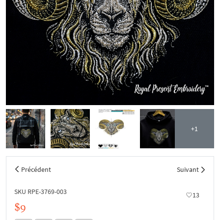
+1
Précédent
Suivant
SKU RPE-3769-003
13
$9