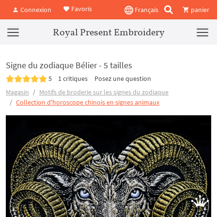
Favoris
Connexion
Français
panier
Royal Present Embroidery
Signe du zodiaque Bélier - 5 tailles
5
1 critiques
Posez une question
Magasin
Motifs de broderie sur les signes du zodiaque
Collection d'horoscope chinois en signes animaux