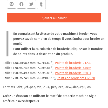
Ajouter au panier
Dans le panier
En connaissant la vitesse de votre machine à broder, vous
pouvez savoir combien de temps il vous faudra pour broder un
motif.
Pour utiliser la calculatrice de broderie, cliquez sur le nombre
de points dans la description du produit.
Taille : 158.0x198.7 mm (6.22x7.82 "),
Points de broderie: 71232
Taille : 178.6x224.6 mm (7.03x8.84 "),
Points de broderie: 84095
Taille : 198.6x249.7 mm (7.82x9.83 "),
Points de broderie: 98014
Taille : 218.6x274.9 mm (8.61x10.82 "),
Points de broderie: 112620
Formats : .dst, .jef, .pec, .vip, .hus, .pes, .exp, .sew, .dat, .vp3, xxx
Créez un écusson en utilisant le motif de broderie machine Aigle
américain avec drapeaux