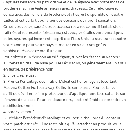
Capturez l'essence du patriotisme et de l'élégance avec notre motif de
broderie machine Aigle américain avec drapeaux. Ce chef-d'œuvre,
conçu avec des fichiers de broderie détaillés, est disponible en quatre
tailles et est parfait pour créer des écussons qui feront sensation.
Ornez vos vestes, sacs à dos et accessoires avec ce motif fantaisiste et
raffiné qui représente l'oiseau majestueux, les étoiles emblématiques
et les rayures qui incarnent l'esprit des États-Unis. Laissez transparaître
votre amour pour votre pays et mettez en valeur vos goûts
sophistiqués avec ce motif unique.
Pour obtenir un écusson aussi élégant, suivez les étapes suivantes :
1. Prenez un tissu de base pour les écussons, ou généralement un tissu
en feutre, de préférence noir.
2. Encerclez le tissu.
3. Prenez l'entoilage déchirable. L'idéal est l'entoilage autocollant
Madeira Cotton Fix Tear-away. Collez-le sur le tissu. Pour ce faire, il
suffit de déchirer le film protecteur et d'appliquer une face collante sur
l'envers de la base. Pour les tissus noirs, il est préférable de prendre un
stabilisateur noir.
4. Brodez le motif.
5. Déchirez l'excédent d'entoilage et coupez le tissu près du contour.
Votre patch est prêt ! Il ne reste plus qu'à l'attacher au produit. Vous
pouvez coudre un écusson à la machine à coudre, en traçant une ligne