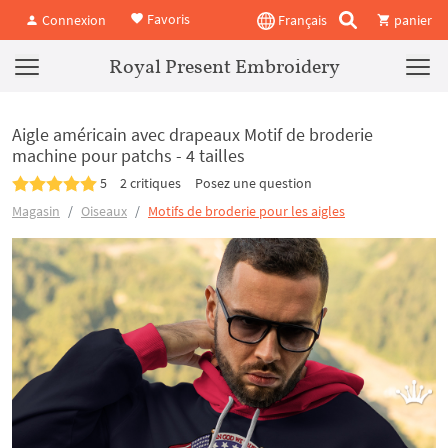
Favoris
Connexion
Français
panier
Royal Present Embroidery
Aigle américain avec drapeaux Motif de broderie
machine pour patchs - 4 tailles
5
2 critiques
Posez une question
Magasin
Oiseaux
Motifs de broderie pour les aigles