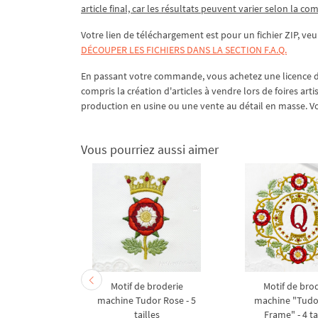
article final, car les résultats peuvent varier selon la co
Votre lien de téléchargement est pour un fichier ZIP, veui
DÉCOUPER LES FICHIERS DANS LA SECTION F.A.Q.
En passant votre commande, vous achetez une licence d'
compris la création d'articles à vendre lors de foires ar
production en usine ou une vente au détail en masse. Vo
Vous pourriez aussi aimer
roses à la
Motif de broderie
Motif de bro
 tailles
machine Tudor Rose - 5
machine "Tudo
tailles
Frame" - 4 ta