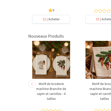
5
heter
$2
| Acheter
$5
| Achet
Nouveaux Produits
derie à la
Motif de broderie
Motif de bro
coration de
machine Branche de
machine Bran
l en forme
sapin et carottes - 4
sapin et carott
- 4 tailles
tailles
tailles