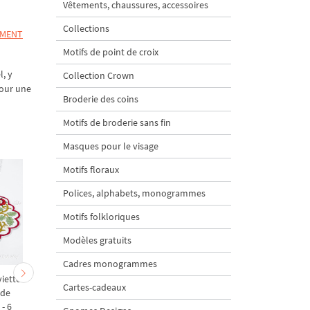
Vêtements, chaussures, accessoires
Collections
MMENT
Motifs de point de croix
, y
Collection Crown
pour une
Broderie des coins
Motifs de broderie sans fin
Masques pour le visage
Motifs floraux
Polices, alphabets, monogrammes
Motifs folkloriques
Modèles gratuits
Cadres monogrammes
iette
Ornements baroques
Motif de broderie
Cartes-cadeaux
 de
damassés Motifs de
machine "Golden
- 6
broderie à la machine - 5
Baroque Rose Monogr