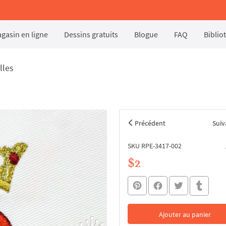
gasin en ligne
Dessins gratuits
Blogue
FAQ
Biblio
lles
Précédent
Suiv
SKU RPE-3417-002
$2
Ajouter au panier