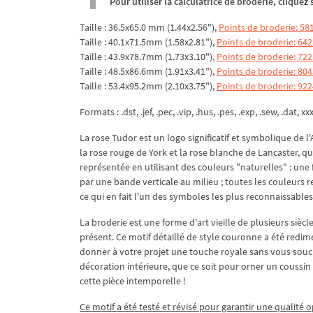
Pour utiliser la calculatrice de broderie, clique
Taille : 36.5x65.0 mm (1.44x2.56"),
Points de broderie: 58
Taille : 40.1x71.5mm (1.58x2.81"),
Points de broderie: 642
Taille : 43.9x78.7mm (1.73x3.10"),
Points de broderie: 722
Taille : 48.5x86.6mm (1.91x3.41"),
Points de broderie: 804
Taille : 53.4x95.2mm (2.10x3.75"),
Points de broderie: 922
Formats : .dst, .jef, .pec, .vip, .hus, .pes, .exp, .sew, .dat, xx
La rose Tudor est un logo significatif et symbolique de l
la rose rouge de York et la rose blanche de Lancaster, q
représentée en utilisant des couleurs "naturelles" : une 
par une bande verticale au milieu ; toutes les couleurs re
ce qui en fait l'un des symboles les plus reconnaissable
La broderie est une forme d'art vieille de plusieurs siècl
présent. Ce motif détaillé de style couronne a été redim
donner à votre projet une touche royale sans vous soucie
décoration intérieure, que ce soit pour orner un couss
cette pièce intemporelle !
Ce motif a été testé et révisé pour garantir une qualité o