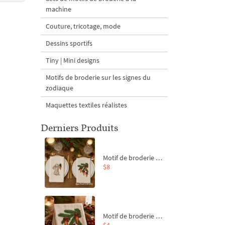
machine
Couture, tricotage, mode
Dessins sportifs
Tiny | Mini designs
Motifs de broderie sur les signes du
zodiaque
Maquettes textiles réalistes
Derniers Produits
Motif de broderie machine Branche de sapin et carottes - 4 tailles
$8
Motif de broderie machine Branche de sapin et carottes - 4 tailles
$4