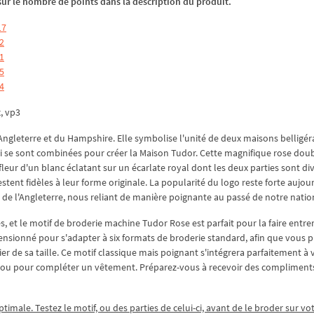
z sur le nombre de points dans la description du produit.
17
2
1
5
4
x, vp3
'Angleterre et du Hampshire. Elle symbolise l'unité de deux maisons belligér
ui se sont combinées pour créer la Maison Tudor. Cette magnifique rose doub
fleur d'un blanc éclatant sur un écarlate royal dont les deux parties sont di
stent fidèles à leur forme originale. La popularité du logo reste forte aujour
s de l'Angleterre, nous reliant de manière poignante au passé de notre natio
es, et le motif de broderie machine Tudor Rose est parfait pour la faire entre
ensionné pour s'adapter à six formats de broderie standard, afin que vous p
r de sa taille. Ce motif classique mais poignant s'intégrera parfaitement à 
in ou pour compléter un vêtement. Préparez-vous à recevoir des compliment
ptimale. Testez le motif, ou des parties de celui-ci, avant de le broder sur vo