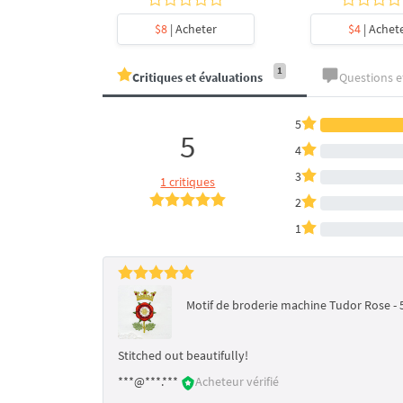
heter
$8
| Acheter
$4
| Achet
1
Critiques et évaluations
Questions 
5
5
4
3
1 critiques
2
1
Motif de broderie machine Tudor Rose - 5
Stitched out beautifully!
***@***.***
Acheteur vérifié