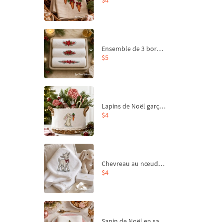
Ensemble de 3 bordures de Noël pour broderie machine
$5
Lapins de Noël garçon et fille - 4 tailles
$4
Chevreau au nœud rouge – broderie machine, 4 tailles
$4
Sapin de Noël en sac aux carottes Motif de broderie à la machine - 4 tailles