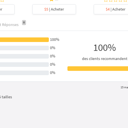
er
$5
| Acheter
$4
| Acheter
0
et Réponses
100%
100%
0%
0%
des clients recommandent
0%
0%
15 ma
 tailles