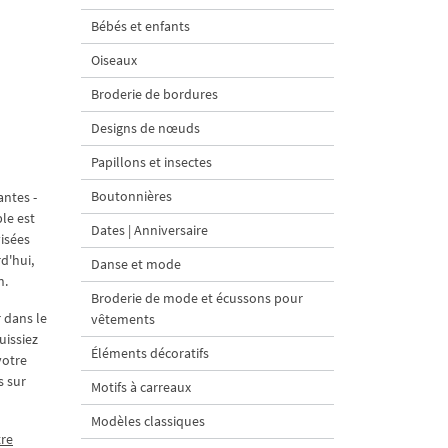
Bébés et enfants
Oiseaux
Broderie de bordures
Designs de nœuds
Papillons et insectes
Boutonnières
antes -
le est
Dates | Anniversaire
visées
d'hui,
Danse et mode
n.
Broderie de mode et écussons pour
r dans le
vêtements
uissiez
Éléments décoratifs
votre
s sur
Motifs à carreaux
Modèles classiques
tre