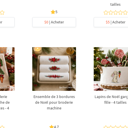
tailles
5
er
$0
| Acheter
$5
| Acheter
derie
Ensemble de 3 bordures
Lapins de Noël garç
che de
de Noël pour broderie
fille - 4 tailles
es - 4
machine
4.7