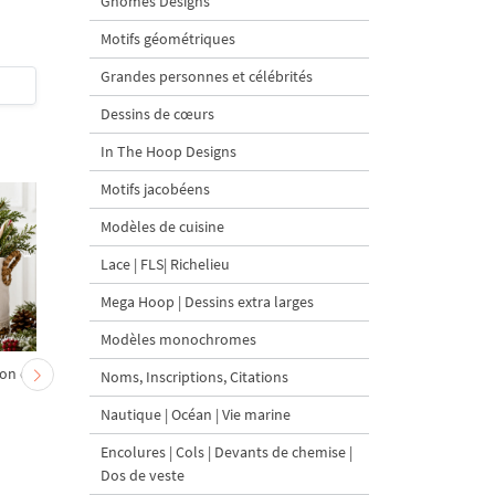
Gnomes Designs
tailles
Frame" - 3 tailles
Motifs géométriques
Grandes personnes et célébrités
$5
| Acheter
$5
| Acheter
Dessins de cœurs
In The Hoop Designs
Motifs jacobéens
Modèles de cuisine
Lace | FLS| Richelieu
Mega Hoop | Dessins extra larges
Modèles monochromes
on et
Chevreau au nœud rouge
Sapin de Noël en sac a
Noms, Inscriptions, Citations
– broderie machine, 4
carottes Motif de
Nautique | Océan | Vie marine
tailles
broderie à la machine 
tailles
Encolures | Cols | Devants de chemise |
Dos de veste