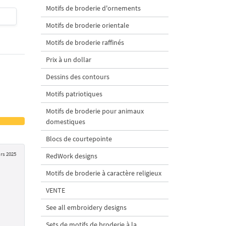
Motifs de broderie d'ornements
$4
| Acheter
$4
| Acheter
Motifs de broderie orientale
Motifs de broderie raffinés
Prix à un dollar
Dessins des contours
Motifs patriotiques
Motifs de broderie pour animaux
domestiques
Blocs de courtepointe
rs 2025
RedWork designs
Motifs de broderie à caractère religieux
VENTE
See all embroidery designs
Sets de motifs de broderie à la