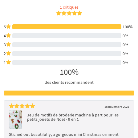
1 critiques
5
100%
4
0%
3
0%
2
0%
1
0%
100%
des clients recommandent
18 novembre 2021
Jeu de motifs de broderie machine à part pour les
petits jouets de Noël - 9 en 1
Stiched out beautifully, a gorgeous mini Christmas ornment