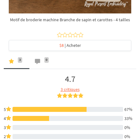
Motif de broderie machine Branche de sapin et carottes - 4 tailles
$8
| Acheter
3
0
4.7
3 critiques
5
67%
4
33%
3
0%
2
0%