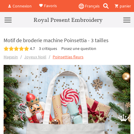
Favoris
Connexion
Français
panier
Royal Present Embroidery
Motif de broderie machine Poinsettia - 3 tailles
4.7
3 critiques
Posez une question
Magasin
Joyeux Noël
Poinsettias fleurs