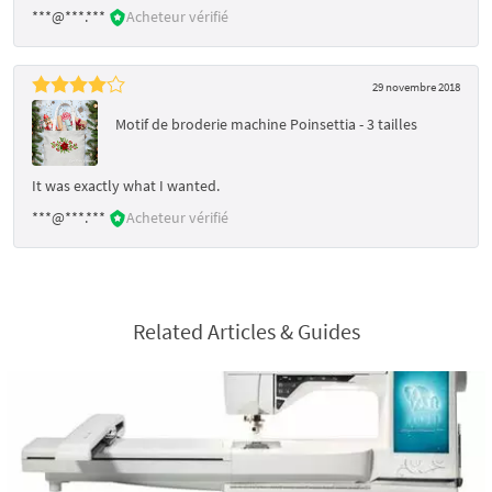
***@***.***
Acheteur vérifié
29 novembre 2018
Motif de broderie machine Poinsettia - 3 tailles
It was exactly what I wanted.
***@***.***
Acheteur vérifié
Related Articles & Guides