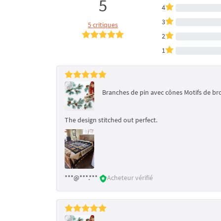
5
4
3
5 critiques
2
1
Branches de pin avec cônes Motifs de b
The design stitched out perfect.
***@***.***
Acheteur vérifié