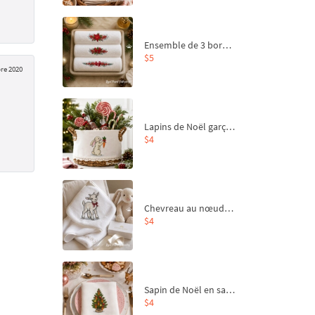
Ensemble de 3 bordures de Noël pour broderie machine
$5
re 2020
Lapins de Noël garçon et fille - 4 tailles
$4
Chevreau au nœud rouge – broderie machine, 4 tailles
$4
Sapin de Noël en sac aux carottes Motif de broderie à la machine - 4 tailles
$4