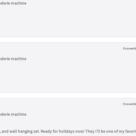
roderie machine
9 novemb
roderie machine
9 novemb
roderie machine
 and wall hanging set. Ready for holidays now! They I’ll be one of my favori