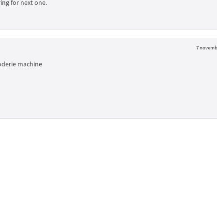
ing for next one.
7 novemb
roderie machine