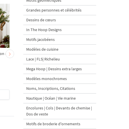
Motifs géométriques
Grandes personnes et célébrités
Dessins de cœurs
In The Hoop Designs
Motifs jacobéens
Modèles de cuisine
on et
Chevreau au nœud rouge
Sapin de Noël en sac a
Lace | FLS| Richelieu
– broderie machine, 4
carottes Motif de
tailles
broderie à la machine 
Mega Hoop | Dessins extra larges
tailles
Modèles monochromes
Noms, Inscriptions, Citations
$4
| Acheter
$4
| Acheter
Nautique | Océan | Vie marine
Encolures | Cols | Devants de chemise |
Dos de veste
Motifs de broderie d'ornements