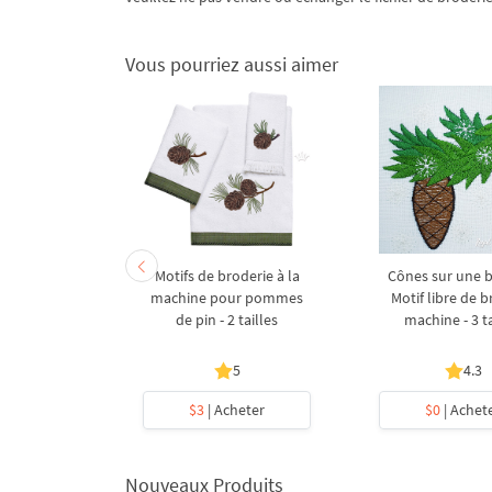
Vous pourriez aussi aimer
bordures de
Motifs de broderie à la
Cônes sur une 
machine à
machine pour pommes
Motif libre de b
4 en 1
de pin - 2 tailles
machine - 3 ta
5
4.3
heter
$3
| Acheter
$0
| Achet
Nouveaux Produits