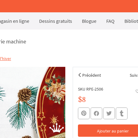
gasin en ligne
Dessins gratuits
Blogue
FAQ
Biblio
rie machine
'hiver
Précédent
Suiv
SKU RPE-2506
$8
Ajouter au panier