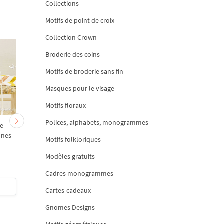
Collections
Motifs de point de croix
Collection Crown
Broderie des coins
Motifs de broderie sans fin
Masques pour le visage
Motifs floraux
Polices, alphabets, monogrammes
ie
Set de motifs pour la
Motif de broderie
nes -
broderie machine de
machine "cônes" - 2
Motifs folkloriques
cônes - 2 tailles
tailles
Modèles gratuits
5
Cadres monogrammes
$6
| Acheter
$4
| Acheter
Cartes-cadeaux
Gnomes Designs