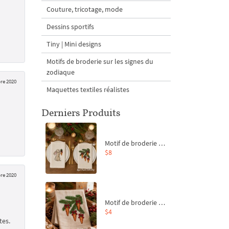
Couture, tricotage, mode
Dessins sportifs
Tiny | Mini designs
Motifs de broderie sur les signes du
zodiaque
re 2020
Maquettes textiles réalistes
Derniers Produits
Motif de broderie machine Branche de sapin et carottes - 4 tailles
$8
re 2020
Motif de broderie machine Branche de sapin et carottes - 4 tailles
$4
tes.