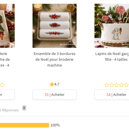
derie
Ensemble de 3 bordures
Lapins de Noël garç
che de
de Noël pour broderie
fille - 4 tailles
es - 4
machine
4.7
er
$5
| Acheter
$4
| Acheter
0
et Réponses
100%