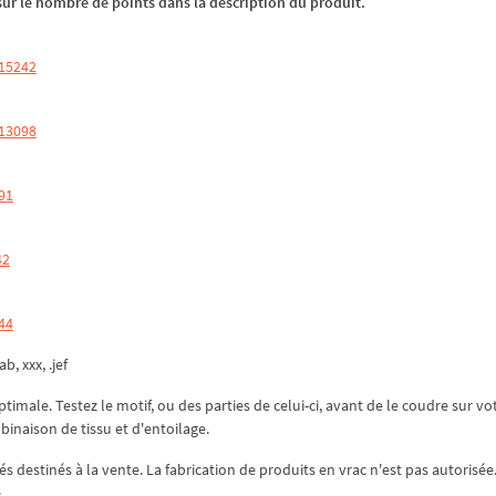
z sur le nombre de points dans la description du produit.
 15242
 13098
91
42
44
ab, xxx, .jef
ptimale. Testez le motif, ou des parties de celui-ci, avant de le coudre sur vo
mbinaison de tissu et d'entoilage.
és destinés à la vente. La fabrication de produits en vrac n'est pas autorisée
.