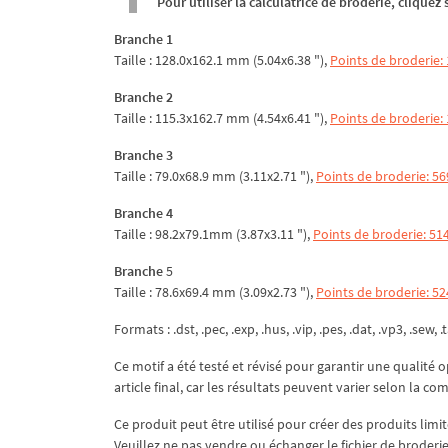
Pour utiliser la calculatrice de broderie, clique
Branche 1
Taille : 128.0x162.1 mm (5.04x6.38 "),
Points de broderie:
Branche 2
Taille : 115.3x162.7 mm (4.54x6.41 "),
Points de broderie:
Branche 3
Taille : 79.0x68.9 mm (3.11x2.71 "),
Points de broderie: 56
Branche 4
Taille : 98.2x79.1mm (3.87x3.11 "),
Points de broderie: 51
Branche
5
Taille : 78.6x69.4 mm (3.09x2.73 "),
Points de broderie: 52
Formats : .dst, .pec, .exp, .hus, .vip, .pes, .dat, .vp3, .sew, .t
Ce motif a été testé et révisé pour garantir une qualité o
article final, car les résultats peuvent varier selon la co
Ce produit peut être utilisé pour créer des produits limit
Veuillez ne pas vendre ou échanger le fichier de broderie