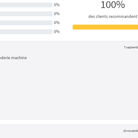
100%
0%
0%
des clients recommandent
0%
0%
7 septemb
roderie machine
10 novemb