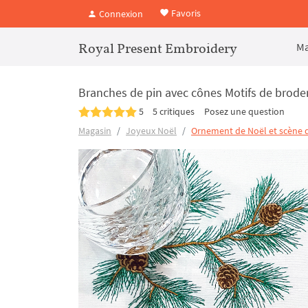
Favoris
Connexion
Royal Present Embroidery
Ma
Branches de pin avec cônes Motifs de brode
5
5 critiques
Posez une question
Magasin
Joyeux Noël
Ornement de Noël et scène d