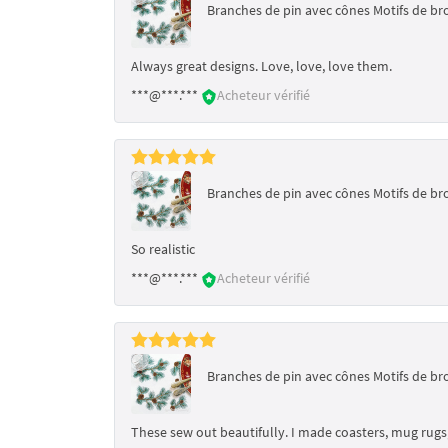
Branches de pin avec cônes Motifs de b
Always great designs. Love, love, love them.
***@***.***
Acheteur vérifié
Branches de pin avec cônes Motifs de b
So realistic
***@***.***
Acheteur vérifié
Branches de pin avec cônes Motifs de b
These sew out beautifully. I made coasters, mug rugs,