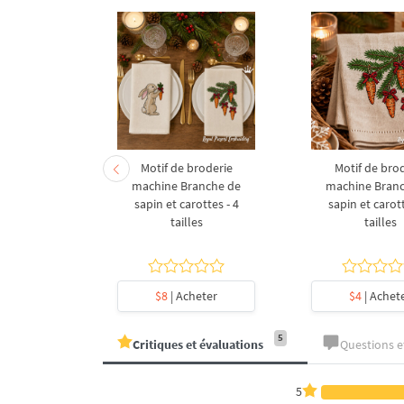
derie à la
Motif de broderie
Motif de bro
coration de
machine Branche de
machine Bran
l en forme
sapin et carottes - 4
sapin et carott
- 4 tailles
tailles
tailles
heter
$8
| Acheter
$4
| Achet
5
Critiques et évaluations
Questions 
5