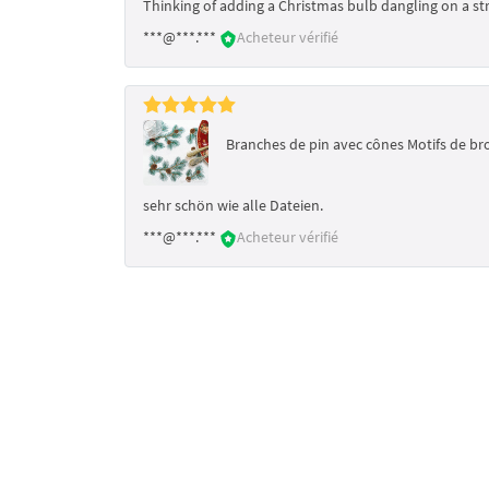
Thinking of adding a Christmas bulb dangling on a str
***@***.***
Acheteur vérifié
Branches de pin avec cônes Motifs de b
sehr schön wie alle Dateien.
***@***.***
Acheteur vérifié