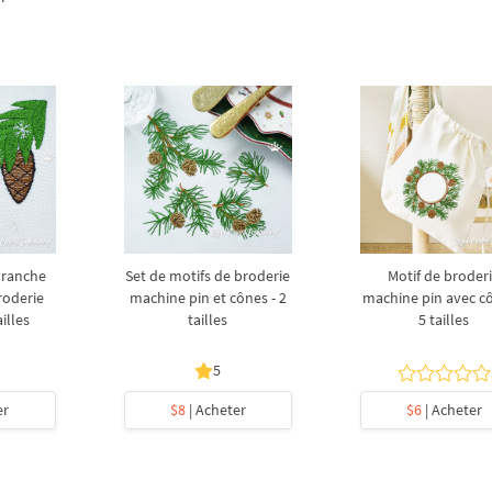
branche
Set de motifs de broderie
Motif de broder
roderie
machine pin et cônes - 2
machine pin avec cô
illes
tailles
5 tailles
5
er
$8
| Acheter
$6
| Acheter