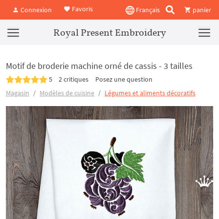
Favoris
Connexion
Français
panier
Royal Present Embroidery
Motif de broderie machine orné de cassis - 3 tailles
5
2 critiques
Posez une question
Magasin
Modèles de cuisine
Légumes et aliments décoratifs