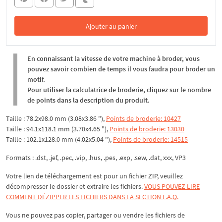
Ajouter au panier
Dans le panier
En connaissant la vitesse de votre machine à broder, vous
pouvez savoir combien de temps il vous faudra pour broder un
motif.
Pour utiliser la calculatrice de broderie, cliquez sur le nombre
de points dans la description du produit.
Taille : 78.2x98.0 mm (3.08x3.86 "),
Points de broderie: 10427
Taille : 94.1x118.1 mm (3.70x4.65 "),
Points de broderie: 13030
Taille : 102.1x128.0 mm (4.02x5.04 "),
Points de broderie: 14515
Formats : .dst, .jef, .pec, .vip, .hus, .pes, .exp, .sew, .dat, xxx, VP3
Votre lien de téléchargement est pour un fichier ZIP, veuillez
décompresser
le dossier et extraire les fichiers.
VOUS POUVEZ LIRE
COMMENT DÉZIPPER LES FICHIERS DANS LA SECTION F.A.Q.
Vous ne pouvez pas copier, partager ou vendre les fichiers de