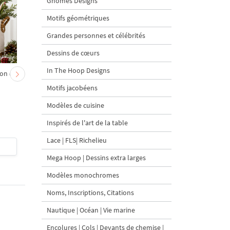
Gnomes Designs
Motifs géométriques
Grandes personnes et célébrités
Dessins de cœurs
In The Hoop Designs
on et
Chevreau au nœud rouge
Sapin de Noël en sac a
– broderie machine, 4
carottes Motif de
Motifs jacobéens
tailles
broderie à la machine 
tailles
Modèles de cuisine
Inspirés de l'art de la table
Lace | FLS| Richelieu
$4
| Acheter
$4
| Acheter
Mega Hoop | Dessins extra larges
Modèles monochromes
Noms, Inscriptions, Citations
Nautique | Océan | Vie marine
Encolures | Cols | Devants de chemise |