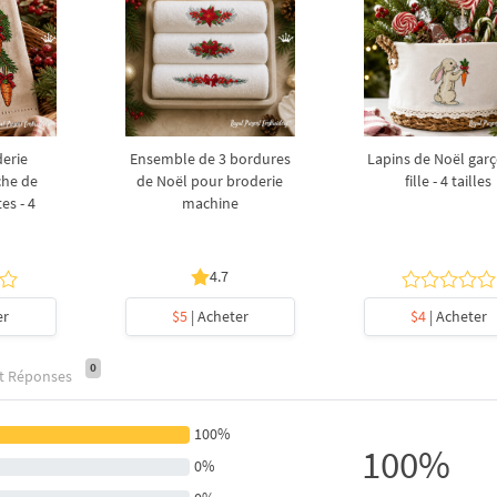
derie
Ensemble de 3 bordures
Lapins de Noël garç
che de
de Noël pour broderie
fille - 4 tailles
es - 4
machine
4.7
er
$5
| Acheter
$4
| Acheter
0
et Réponses
100%
100%
0%