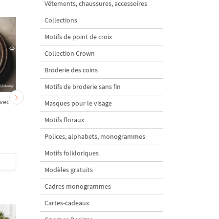
Vêtements, chaussures, accessoires
Collections
Motifs de point de croix
Collection Crown
Broderie des coins
Motifs de broderie sans fin
vec
Monogramme B avec
Monogramme C ave
Masques pour le visage
roses Motif de broderie
roses
Motifs floraux
machine
Polices, alphabets, monogrammes
5
5
Motifs folkloriques
$4
| Acheter
$4
| Acheter
Modèles gratuits
Cadres monogrammes
Cartes-cadeaux