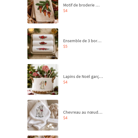
Motif de broderie machine Branche de sapin et carottes - 4 tailles
$4
Ensemble de 3 bordures de Noël pour broderie machine
$5
Lapins de Noël garçon et fille - 4 tailles
$4
Chevreau au nœud rouge – broderie machine, 4 tailles
$4