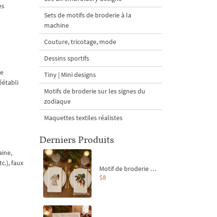
es
Sets de motifs de broderie à la
machine
Couture, tricotage, mode
Dessins sportifs
de
Tiny | Mini designs
éétabli
Motifs de broderie sur les signes du
zodiaque
Maquettes textiles réalistes
Derniers Produits
aine,
c.), faux
Motif de broderie machine Branche de sapin et carottes - 4 tailles
$8