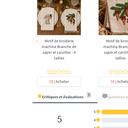
derie à la
Motif de broderie
Motif de bro
coration de
machine Branche de
machine Bran
l en forme
sapin et carottes - 4
sapin et carott
- 4 tailles
tailles
tailles
heter
$8
| Acheter
$4
| Achet
1
Critiques et évaluations
Questions 
5
5
4