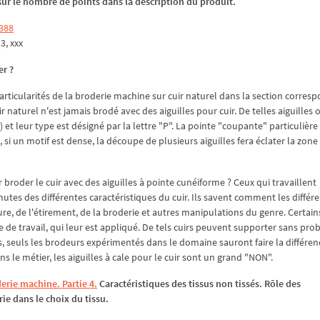
z sur le nombre de points dans la description du produit.
8388
p3, xxx
er ?
icularités de la broderie machine sur cuir naturel dans la section corres
r naturel n'est jamais brodé avec des aiguilles pour cuir. De telles aiguilles
) et leur type est désigné par la lettre "P". La pointe "coupante" particulière
i, si un motif est dense, la découpe de plusieurs aiguilles fera éclater la zon
r broder le cuir avec des aiguilles à pointe cunéiforme ? Ceux qui travaillent
utes des différentes caractéristiques du cuir. Ils savent comment les différ
re, de l'étirement, de la broderie et autres manipulations du genre. Certains 
pe de travail, qui leur est appliqué. De tels cuirs peuvent supporter sans pro
, seuls les brodeurs expérimentés dans le domaine sauront faire la différen
ns le métier, les aiguilles à cale pour le cuir sont un grand "NON".
derie machine. Partie 4.
Caractéristiques des tissus non tissés. Rôle des
rie dans le choix du tissu.