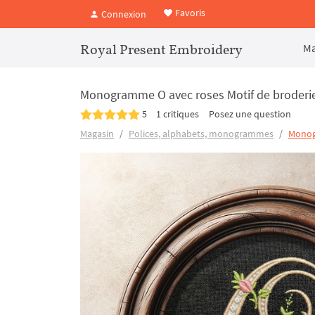
Favoris
Connexion
Royal Present Embroidery
Ma
Monogramme O avec roses Motif de broderi
5
1 critiques
Posez une question
Magasin
Polices, alphabets, monogrammes
Monog