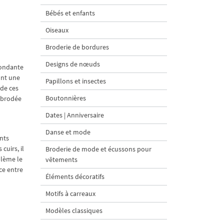
Bébés et enfants
Oiseaux
Broderie de bordures
Designs de nœuds
pondante
 ont une
Papillons et insectes
 de ces
Boutonnières
e brodée
Dates | Anniversaire
Danse et mode
ents
cuirs, il
Broderie de mode et écussons pour
blème le
vêtements
ce entre
Éléments décoratifs
Motifs à carreaux
Modèles classiques