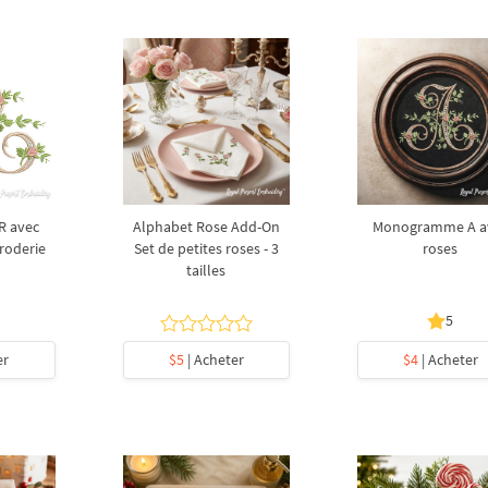
 avec
Alphabet Rose Add-On
Monogramme A a
broderie
Set de petites roses - 3
roses
tailles
5
er
$5
| Acheter
$4
| Acheter