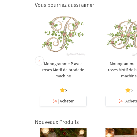
Vous pourriez aussi aimer
gracieux N
Monogramme P avec
Monogramme R
 Motif de
roses Motif de broderie
roses Motif de 
machine
machine
machine
5
5
cheter
$4
| Acheter
$4
| Achet
Nouveaux Produits