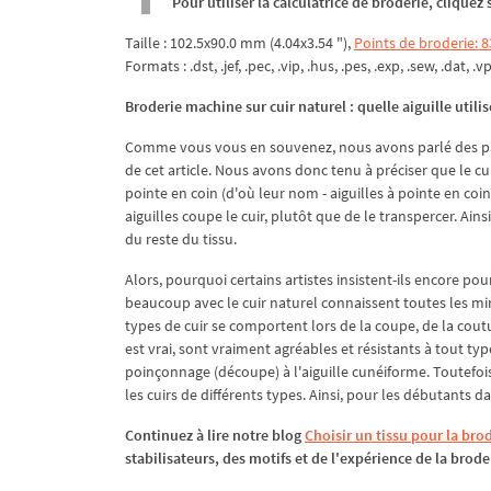
Pour utiliser la calculatrice de broderie, clique
Taille : 102.5x90.0 mm (4.04x3.54 "),
Points de broderie: 
Formats : .dst, .jef, .pec, .vip, .hus, .pes, .exp, .sew, .dat, .v
Broderie machine sur cuir naturel : quelle aiguille utilis
Comme vous vous en souvenez, nous avons parlé des part
de cet article. Nous avons donc tenu à préciser que le cui
pointe en coin (d'où leur nom - aiguilles à pointe en coin
aiguilles coupe le cuir, plutôt que de le transpercer. Ains
du reste du tissu.
Alors, pourquoi certains artistes insistent-ils encore pou
beaucoup avec le cuir naturel connaissent toutes les min
types de cuir se comportent lors de la coupe, de la coutu
est vrai, sont vraiment agréables et résistants à tout ty
poinçonnage (découpe) à l'aiguille cunéiforme. Toutefois
les cuirs de différents types. Ainsi, pour les débutants da
Continuez à lire notre blog
Choisir un tissu pour la bro
stabilisateurs, des motifs et de l'expérience de la brode