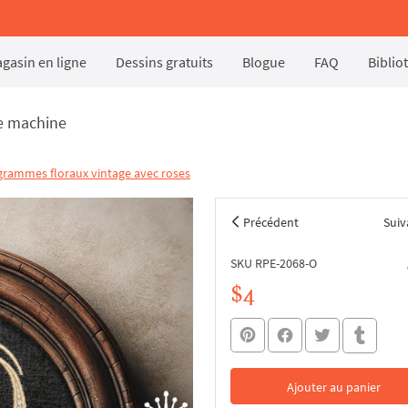
gasin en ligne
Dessins gratuits
Blogue
FAQ
Biblio
e machine
rammes floraux vintage avec roses
Précédent
Suiv
SKU RPE-2068-O
$4
Ajouter au panier