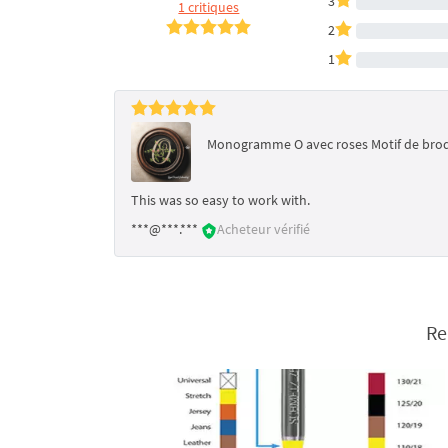
3
1 critiques
2
1
Monogramme O avec roses Motif de bro
This was so easy to work with.
***@***.***
Acheteur vérifié
Re