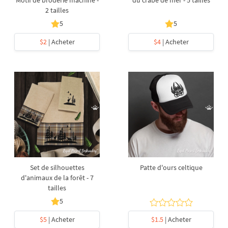
Motif de broderie machine -
du crabe de mer - 5 tailles
2 tailles
5
5
$2
| Acheter
$4
| Acheter
Set de silhouettes
Patte d'ours celtique
d'animaux de la forêt - 7
tailles
5
$5
| Acheter
$1.5
| Acheter