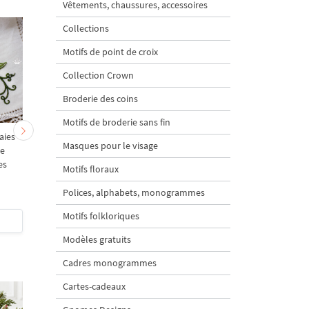
Vêtements, chaussures, accessoires
Collections
Motifs de point de croix
Collection Crown
Broderie des coins
Motifs de broderie sans fin
aies
Motif de broderie
Motif de broderie
Masques pour le visage
ie
machine "Charançon de
machine "coléoptère s
es
la framboise" - 4 tailles
branche de framboisier
Motifs floraux
4 tailles
Polices, alphabets, monogrammes
Motifs folkloriques
$5
| Acheter
$5
| Acheter
Modèles gratuits
Cadres monogrammes
Cartes-cadeaux