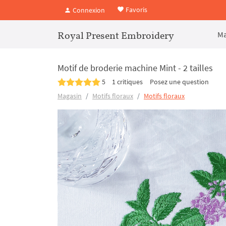
Favoris
Connexion
Royal Present Embroidery
Ma
Motif de broderie machine Mint - 2 tailles
5
1 critiques
Posez une question
Magasin
Motifs floraux
Motifs floraux