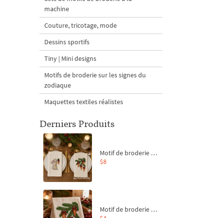
machine
Couture, tricotage, mode
Dessins sportifs
Tiny | Mini designs
Motifs de broderie sur les signes du
zodiaque
Maquettes textiles réalistes
Derniers Produits
Motif de broderie machine Branche de sapin et carottes - 4 tailles
$8
Motif de broderie machine Branche de sapin et carottes - 4 tailles
$4