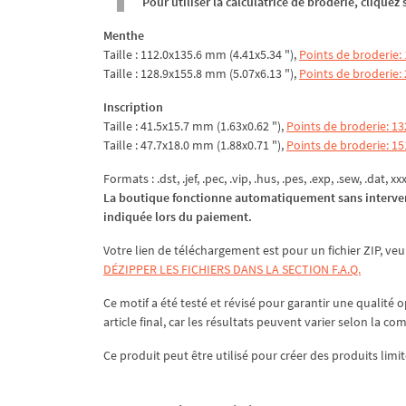
Pour utiliser la calculatrice de broderie, clique
Menthe
Taille : 112.0x135.6 mm (4.41x5.34 "),
Points de broderie:
Taille : 128.9x155.8 mm (5.07x6.13 "),
Points de broderie:
Inscription
Taille : 41.5x15.7 mm (1.63x0.62 "),
Points de broderie: 13
Taille : 47.7x18.0 mm (1.88x0.71 "),
Points de broderie: 15
Formats : .dst, .jef, .pec, .vip, .hus, .pes, .exp, .sew, .dat, xx
La boutique fonctionne automatiquement sans interven
indiquée lors du paiement.
Votre lien de téléchargement est pour un fichier ZIP, veu
DÉZIPPER LES FICHIERS DANS LA SECTION F.A.Q.
Ce motif a été testé et révisé pour garantir une qualité o
article final, car les résultats peuvent varier selon la co
Ce produit peut être utilisé pour créer des produits limit