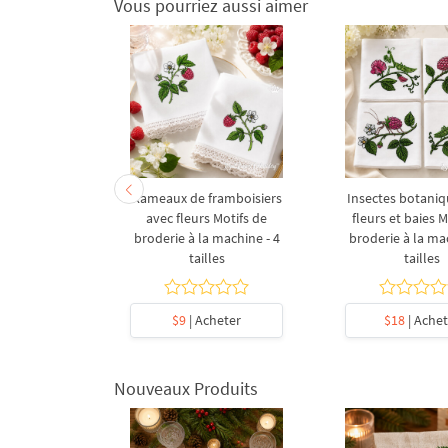
Vous pourriez aussi aimer
broderie
Rameaux de framboisiers
Insectes botaniq
ey Bee - 5
avec fleurs Motifs de
fleurs et baies M
es
broderie à la machine - 4
broderie à la ma
tailles
tailles
5
cheter
$9
| Acheter
$18
| Achet
Nouveaux Produits