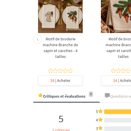
derie à la
Motif de broderie
Motif de bro
coration de
machine Branche de
machine Bran
l en forme
sapin et carottes - 4
sapin et carott
- 4 tailles
tailles
tailles
heter
$8
| Acheter
$4
| Achet
1
Critiques et évaluations
Questions 
5
5
4
3
1 critiques