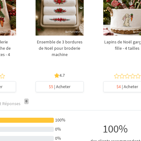
derie
Ensemble de 3 bordures
Lapins de Noël garç
che de
de Noël pour broderie
fille - 4 tailles
es - 4
machine
4.7
er
$5
| Acheter
$4
| Acheter
0
et Réponses
100%
100%
0%
0%