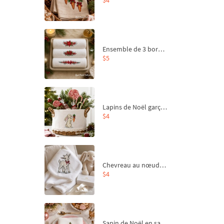
Ensemble de 3 bordures de Noël pour broderie machine
$5
Lapins de Noël garçon et fille - 4 tailles
$4
Chevreau au nœud rouge – broderie machine, 4 tailles
$4
Sapin de Noël en sac aux carottes Motif de broderie à la machine - 4 tailles