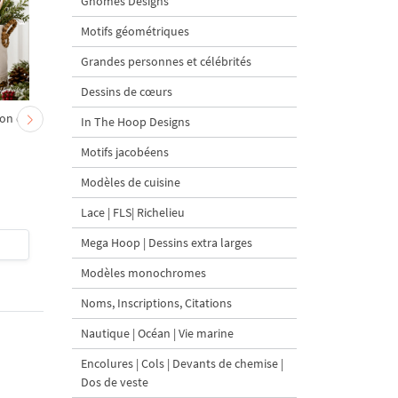
Gnomes Designs
Motifs géométriques
Grandes personnes et célébrités
Dessins de cœurs
on et
Chevreau au nœud rouge
Sapin de Noël en sac a
In The Hoop Designs
– broderie machine, 4
carottes Motif de
Motifs jacobéens
tailles
broderie à la machine 
tailles
Modèles de cuisine
Lace | FLS| Richelieu
Mega Hoop | Dessins extra larges
$4
| Acheter
$4
| Acheter
Modèles monochromes
Noms, Inscriptions, Citations
Nautique | Océan | Vie marine
Encolures | Cols | Devants de chemise |
Dos de veste