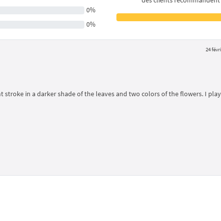
des clients recommandent
0%
0%
24 févr
stroke in a darker shade of the leaves and two colors of the flowers. I pla