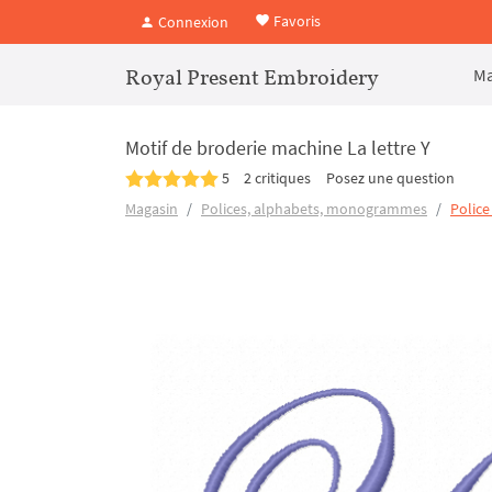
Favoris
Connexion
Royal Present Embroidery
Ma
Motif de broderie machine La lettre Y
5
2 critiques
Posez une question
Magasin
Polices, alphabets, monogrammes
Police