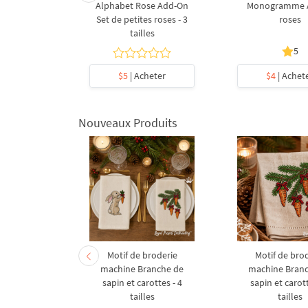
e W avec
Alphabet Rose Add-On
Monogramme A
de broderie
Set de petites roses - 3
roses
ine
tailles
5
5
heter
$5
| Acheter
$4
| Achet
Nouveaux Produits
derie à la
Motif de broderie
Motif de bro
coration de
machine Branche de
machine Bran
l en forme
sapin et carottes - 4
sapin et carott
- 4 tailles
tailles
tailles