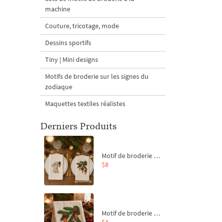
machine
Couture, tricotage, mode
Dessins sportifs
Tiny | Mini designs
Motifs de broderie sur les signes du
zodiaque
Maquettes textiles réalistes
Derniers Produits
Motif de broderie machine Branche de sapin et carottes - 4 tailles
$8
Motif de broderie machine Branche de sapin et carottes - 4 tailles
$4