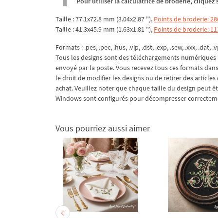
Pour utiliser la calculatrice de broderie, clique
Taille : 77.1x72.8 mm (3.04x2.87 "),
Points de broderie: 28
Taille : 41.3x45.9 mm (1.63x1.81 "),
Points de broderie: 11
Formats : .pes, .pec, .hus, .vip, .dst, .exp, .sew, .xxx, .dat, .v
Tous les designs sont des téléchargements numériques i
envoyé par la poste. Vous recevez tous ces formats dans 
le droit de modifier les designs ou de retirer des article
achat. Veuillez noter que chaque taille du design peut 
Windows sont configurés pour décompresser correctement
Vous pourriez aussi aimer