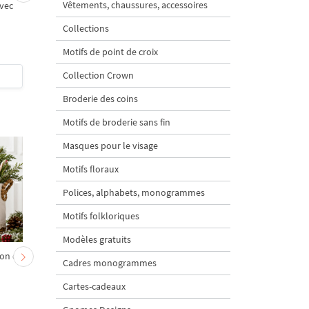
Vêtements, chaussures, accessoires
vec
Monogramme T avec
Monogramme F ave
roses Motif de broderie
roses Motif de broder
Collections
machine
machine
5
5
Motifs de point de croix
Collection Crown
$4
| Acheter
$4
| Acheter
Broderie des coins
Motifs de broderie sans fin
Masques pour le visage
Motifs floraux
Polices, alphabets, monogrammes
Motifs folkloriques
Modèles gratuits
on et
Chevreau au nœud rouge
Sapin de Noël en sac a
Cadres monogrammes
– broderie machine, 4
carottes Motif de
tailles
broderie à la machine 
Cartes-cadeaux
tailles