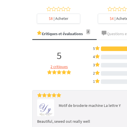
heter
$8
| Acheter
$4
| Achet
2
Critiques et évaluations
Questions 
5
5
4
3
2 critiques
2
1
Motif de broderie machine La lettre Y
Beautiful, sewed out really well