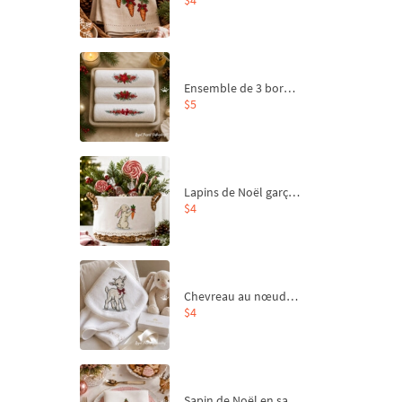
Ensemble de 3 bordures de Noël pour broderie machine
$5
Lapins de Noël garçon et fille - 4 tailles
$4
Chevreau au nœud rouge – broderie machine, 4 tailles
$4
Sapin de Noël en sac aux carottes Motif de broderie à la machine - 4 tailles