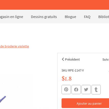
gasin en ligne
Dessins gratuits
Blogue
FAQ
Biblio
 de broderie violette
Précédent
Suiv
SKU RPE-1147-Y
$1.8
Ajouter au panier