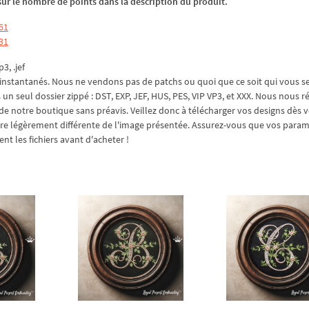
z sur le nombre de points dans la description du produit.
61
31
p3, .jef
nstantanés. Nous ne vendons pas de patchs ou quoi que ce soit qui vous s
un seul dossier zippé : DST, EXP, JEF, HUS, PES, VIP VP3, et XXX. Nous nous 
s de notre boutique sans préavis. Veillez donc à télécharger vos designs dès 
être légèrement différente de l'image présentée. Assurez-vous que vos para
 les fichiers avant d'acheter !