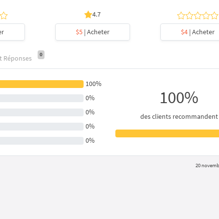
4.7
er
$5
| Acheter
$4
| Acheter
0
et Réponses
100%
100%
0%
0%
des clients recommandent
0%
0%
20 novemb