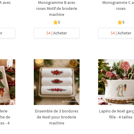
 avec
Monogramme B avec
Monogramme C a
roses Motif de broderie
roses
machine
5
5
er
$4
| Acheter
$4
| Acheter
derie
Ensemble de 3 bordures
Lapins de Noël garç
che de
de Noël pour broderie
fille - 4 tailles
es - 4
machine