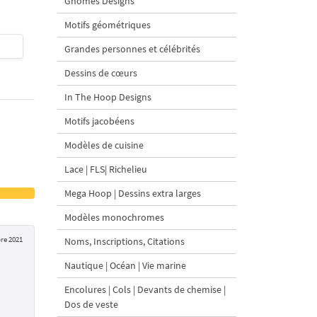
Gnomes Designs
Motifs géométriques
$4
| Acheter
$4
| Acheter
Grandes personnes et célébrités
Dessins de cœurs
In The Hoop Designs
Motifs jacobéens
Modèles de cuisine
Lace | FLS| Richelieu
Mega Hoop | Dessins extra larges
Modèles monochromes
re 2021
Noms, Inscriptions, Citations
Nautique | Océan | Vie marine
Encolures | Cols | Devants de chemise |
Dos de veste