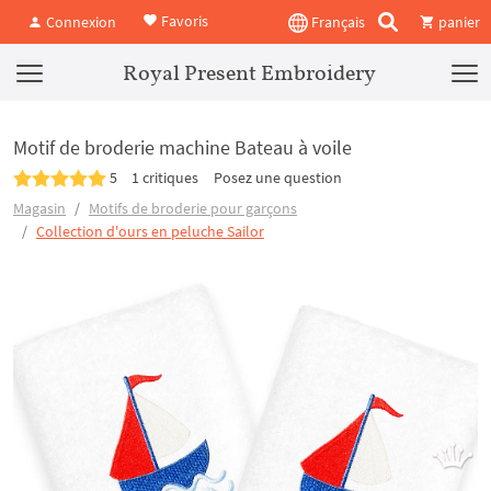
Favoris
Connexion
Français
panier
Royal Present Embroidery
Motif de broderie machine Bateau à voile
5
1 critiques
Posez une question
Magasin
Motifs de broderie pour garçons
Collection d'ours en peluche Sailor