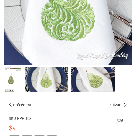
Précédent
Suivant
SKU RPE-493
6
$5