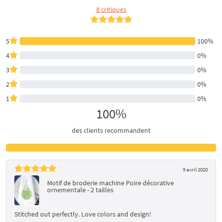
8 critiques
5
100%
4
0%
3
0%
2
0%
1
0%
100%
des clients recommandent
9 avril 2020
Motif de broderie machine Poire décorative
ornementale - 2 tailles
Stitched out perfectly. Love colors and design!