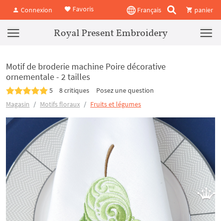
Favoris
Connexion
Français
panier
Royal Present Embroidery
Motif de broderie machine Poire décorative
ornementale - 2 tailles
5
8 critiques
Posez une question
Magasin
Motifs floraux
Fruits et légumes