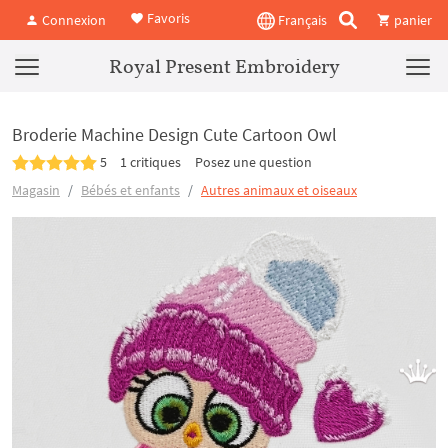
Favoris
Connexion
Français
panier
Royal Present Embroidery
Broderie Machine Design Cute Cartoon Owl
5
1 critiques
Posez une question
Magasin
Bébés et enfants
Autres animaux et oiseaux