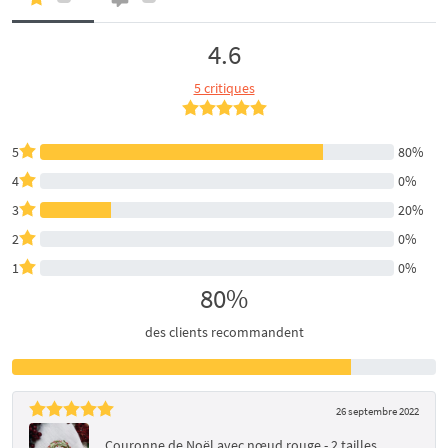
4.6
5 critiques
5
80%
4
0%
3
20%
2
0%
1
0%
80%
des clients recommandent
26 septembre 2022
Couronne de Noël avec nœud rouge - 2 tailles