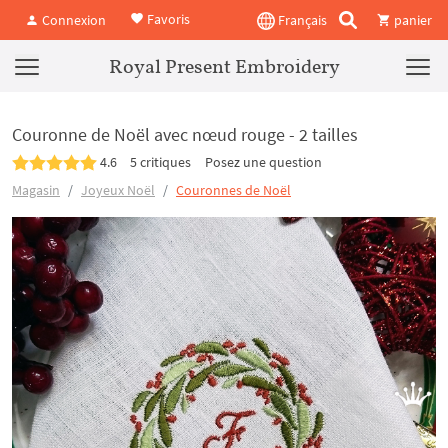
Favoris
Connexion
Français
panier
Royal Present Embroidery
Couronne de Noël avec nœud rouge - 2 tailles
4.6
5 critiques
Posez une question
Magasin
Joyeux Noël
Couronnes de Noël