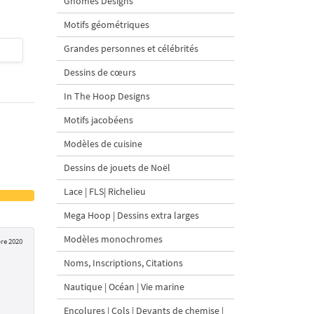
Gnomes Designs
Motifs géométriques
Grandes personnes et célébrités
$4
| Acheter
$4
| Acheter
Dessins de cœurs
In The Hoop Designs
Motifs jacobéens
Modèles de cuisine
Dessins de jouets de Noël
Lace | FLS| Richelieu
Mega Hoop | Dessins extra larges
Modèles monochromes
re 2020
Noms, Inscriptions, Citations
Nautique | Océan | Vie marine
Encolures | Cols | Devants de chemise |