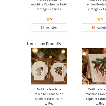
er Cow - 3
machine Cloches de Noël
machine Boule 
es
vintage - 2 tailles
vintage - 2 ta
5
5
heter
$5
| Acheter
$5
| Achet
Nouveaux Produits
derie à la
Motif de broderie
Motif de bro
coration de
machine Branche de
machine Bran
l en forme
sapin et carottes - 4
sapin et carott
- 4 tailles
tailles
tailles