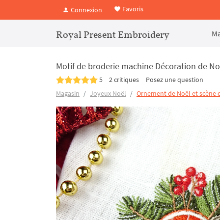
Favoris
Connexion
Royal Present Embroidery
Ma
Motif de broderie machine Décoration de Noël
5
2 critiques
Posez une question
Magasin
Joyeux Noël
Ornement de Noël et scène d