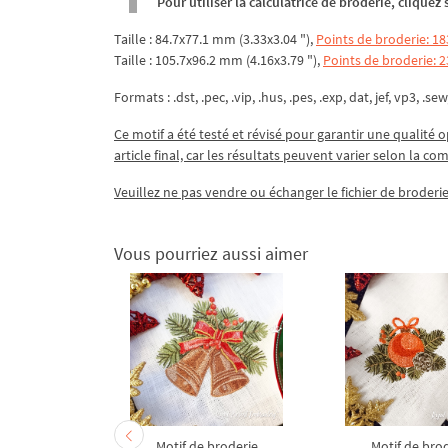
Pour utiliser la calculatrice de broderie, clique
Taille : 84.7x77.1 mm (3.33x3.04 "),
Points de broderie: 1
Taille : 105.7x96.2 mm (4.16x3.79 "),
Points de broderie: 
Formats : .dst, .pec, .vip, .hus, .pes, .exp, dat, jef, vp3, .sew
Ce motif a été testé et révisé pour garantir une qualité o
article final, car les résultats peuvent varier selon la co
Veuillez ne pas vendre ou échanger le fichier de broderie
Vous pourriez aussi aimer
broderie
Motif de broderie
Motif de bro