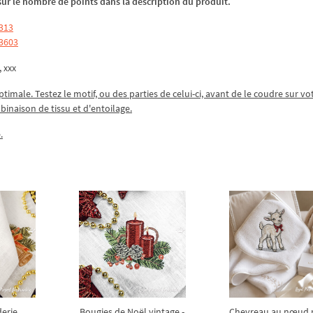
z sur le nombre de points dans la description du produit.
8313
23603
, xxx
ptimale. Testez le motif, ou des parties de celui-ci, avant de le coudre sur vo
mbinaison de tissu et d'entoilage.
.
derie
Bougies de Noël vintage -
Chevreau au nœud 