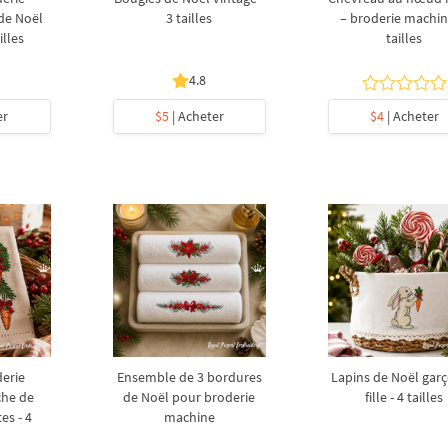
de Noël
3 tailles
– broderie machin
illes
tailles
4.8
er
$5
| Acheter
$4
| Acheter
derie
Ensemble de 3 bordures
Lapins de Noël garç
che de
de Noël pour broderie
fille - 4 tailles
es - 4
machine