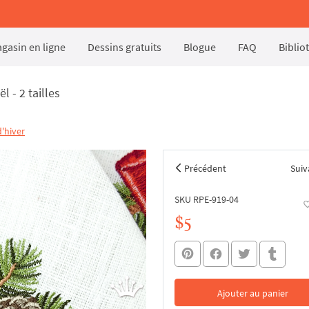
gasin en ligne
Dessins gratuits
Blogue
FAQ
Biblio
 - 2 tailles
'hiver
Précédent
Suiv
SKU RPE-919-04
$5
Ajouter au panier