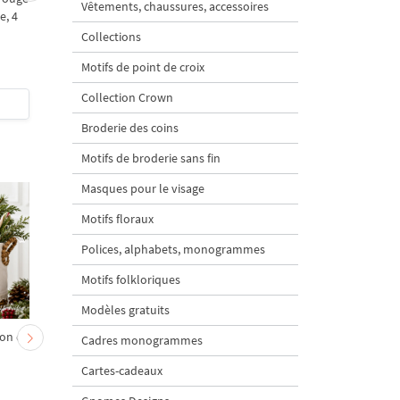
Vêtements, chaussures, accessoires
e, 4
broderie machine Bébé
5 tailles
chèvre de Noël et sapin
Collections
aux carottes – 2 motifs
Motifs de point de croix
Collection Crown
$8
| Acheter
$9
| Acheter
Broderie des coins
Motifs de broderie sans fin
Masques pour le visage
Motifs floraux
Polices, alphabets, monogrammes
Motifs folkloriques
Modèles gratuits
on et
Chevreau au nœud rouge
Sapin de Noël en sac a
Cadres monogrammes
– broderie machine, 4
carottes Motif de
Cartes-cadeaux
tailles
broderie à la machine 
tailles