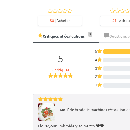
heter
$8
| Acheter
$4
| Achet
2
Critiques et évaluations
Questions 
5
5
4
3
2 critiques
2
1
Motif de broderie machine Décoration de 
I love your Embroidery so mutch ❤️❤️