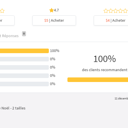
4.7
er
$5
| Acheter
$4
| Acheter
0
et Réponses
100%
100%
0%
0%
des clients recommandent
0%
0%
11 décemb
Noël - 2 tailles