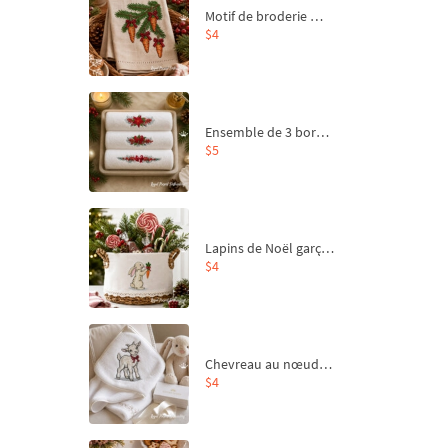
Motif de broderie machine Branche de sapin et carottes - 4 tailles
$4
Ensemble de 3 bordures de Noël pour broderie machine
$5
Lapins de Noël garçon et fille - 4 tailles
$4
Chevreau au nœud rouge – broderie machine, 4 tailles
$4