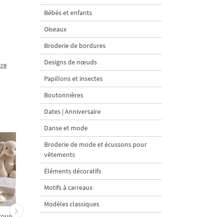
Bébés et enfants
Oiseaux
Broderie de bordures
Designs de nœuds
tre
Papillons et insectes
Boutonnières
Dates | Anniversaire
Danse et mode
Broderie de mode et écussons pour
vêtements
Éléments décoratifs
Motifs à carreaux
Modèles classiques
rouge
Ensemble de motifs de
Signe du zodiaque Bélie