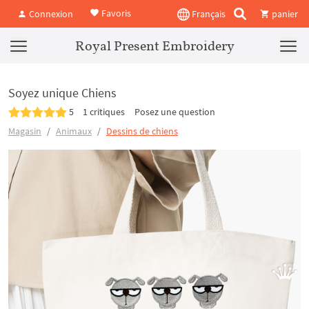
Favoris
Connexion
Français
panier
Royal Present Embroidery
Soyez unique Chiens
5
1 critiques
Posez une question
Magasin
Animaux
Dessins de chiens