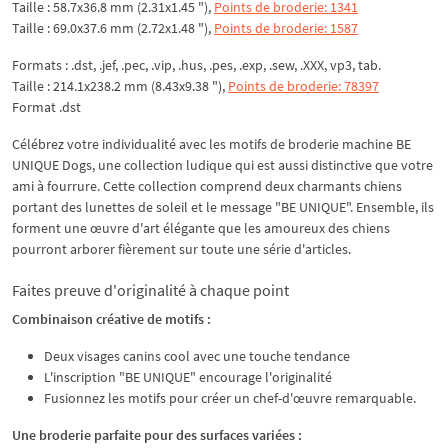
Taille : 58.7x36.8 mm (2.31x1.45 "),
Points de broderie: 1341
Taille : 69.0x37.6 mm (2.72x1.48 "),
Points de broderie: 1587
Formats : .dst, .jef, .pec, .vip, .hus, .pes, .exp, .sew, .XXX, vp3, tab.
Taille : 214.1x238.2 mm (8.43x9.38 "),
Points de broderie: 78397
Format .dst
Célébrez votre individualité avec les motifs de broderie machine BE
UNIQUE Dogs, une collection ludique qui est aussi distinctive que votre
ami à fourrure. Cette collection comprend deux charmants chiens
portant des lunettes de soleil et le message "BE UNIQUE". Ensemble, ils
forment une œuvre d'art élégante que les amoureux des chiens
pourront arborer fièrement sur toute une série d'articles.
Faites preuve d'originalité à chaque point
Combinaison créative de motifs :
Deux visages canins cool avec une touche tendance
L'inscription "BE UNIQUE" encourage l'originalité
Fusionnez les motifs pour créer un chef-d'œuvre remarquable.
Une broderie parfaite pour des surfaces variées :